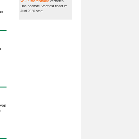
WGP-Bastelstraße
vertreten.
Das nächste Stadtfest findet im
Juni 2026 statt.
er
n
 von
n