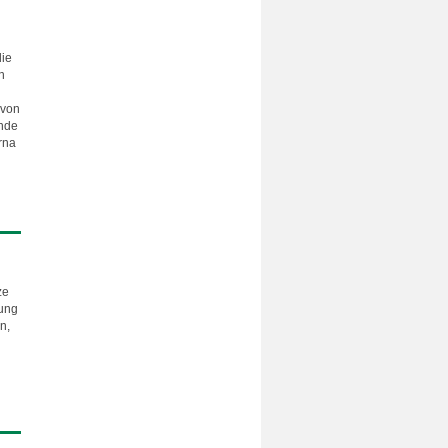
die
n
 von
ende
rna
ze
bung
n,