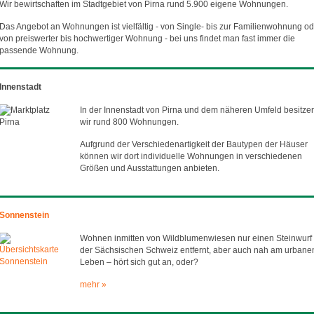
Wir bewirtschaften im Stadtgebiet von Pirna rund 5.900 eigene Wohnungen.
Das Angebot an Wohnungen ist vielfältig - von Single- bis zur Familienwohnung od
von preiswerter bis hochwertiger Wohnung - bei uns findet man fast immer die
passende Wohnung.
Innenstadt
In der Innenstadt von Pirna und dem näheren Umfeld besitze
wir rund 800 Wohnungen.
Aufgrund der Verschiedenartigkeit der Bautypen der Häuser
können wir dort individuelle Wohnungen in verschiedenen
Größen und Ausstattungen anbieten.
Sonnenstein
Wohnen inmitten von Wildblumenwiesen nur einen Steinwurf
der Sächsischen Schweiz entfernt, aber auch nah am urbane
Leben – hört sich gut an, oder?
mehr »