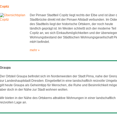
Copitz
Der Pirnaer Stadtteil Copitz liegt rechts der Elbe und ist über 
Stadtbrücke direkt mit der Pirnaer Altstadt verbunden. Im Oste
des Stadtteils liegt der historische Ortskern, der noch heute
ländlich geprägt ist. Im Westen schließt sich der moderne Teil
Copitz an, wo sich Einkaufsmöglichkeiten und der überwieg
Wohnungsbestand der Städtischen Wohnungsgesellschaft Pi
mbH befindet.
mehr »
Graupa
Der Ortsteil Graupa befindet sich im Nordenwesten der Stadt Pirna, nahe der Gren
zur Landeshauptstadt Dresden. Eingebettet in eine landschaftlich reizvolle Umge
gilt heute Graupa als Geheimtipp für Menschen, die Ruhe und Besinnlichkeit möge
aber doch in der Nähe zur Stadt wohnen wollen.
Wir bieten in der Nähe des Ortskerns attraktive Wohnungen in einer landschaftlich
reizvollen Lage an.