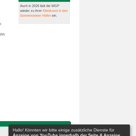
Auch in 2026 lädt die WGP
wieder zu ihrer
Kleinkunst in den
Sonnensteiner Höfen
ein.
n
ahn
Hallo! Könnten wir bitte einige zusätzliche Dienste für
Anzeige von YouTube innerhalb der Seite & Anzeige