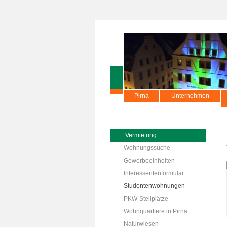
Pirna
Unternehmen
Vermietung
Wohnungssuche
Gewerbeeinheiten
Interessentenformular
Studentenwohnungen
PKW-Stellplätze
Wohnquartiere in Pirna
Naturwiesen