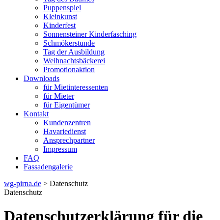
Puppenspiel
Kleinkunst
Kinderfest
Sonnensteiner Kinderfasching
Schmökerstunde
Tag der Ausbildung
Weihnachtsbäckerei
Promotionaktion
Downloads
für Mietinteressenten
für Mieter
für Eigentümer
Kontakt
Kundenzentren
Havariedienst
Ansprechpartner
Impressum
FAQ
Fassadengalerie
wg-pirna.de
> Datenschutz
Datenschutz
Datenschutzerklärung für die