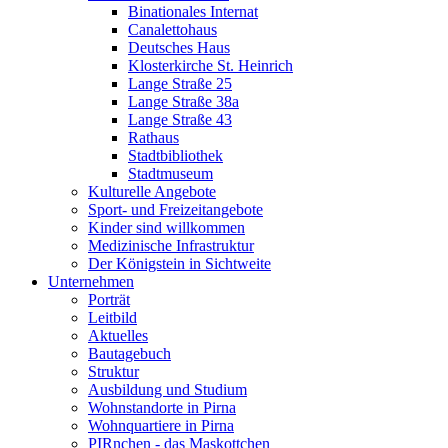
Binationales Internat
Canalettohaus
Deutsches Haus
Klosterkirche St. Heinrich
Lange Straße 25
Lange Straße 38a
Lange Straße 43
Rathaus
Stadtbibliothek
Stadtmuseum
Kulturelle Angebote
Sport- und Freizeitangebote
Kinder sind willkommen
Medizinische Infrastruktur
Der Königstein in Sichtweite
Unternehmen
Porträt
Leitbild
Aktuelles
Bautagebuch
Struktur
Ausbildung und Studium
Wohnstandorte in Pirna
Wohnquartiere in Pirna
PIRnchen - das Maskottchen