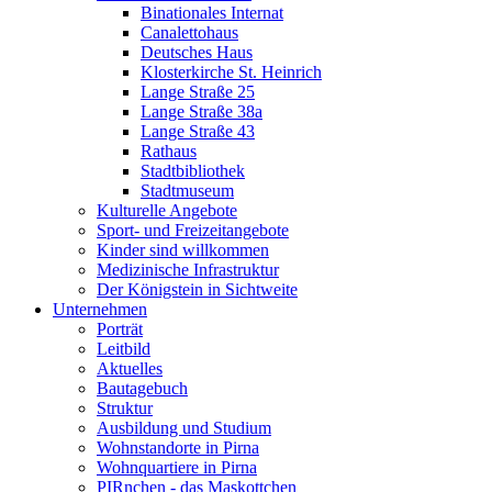
Binationales Internat
Canalettohaus
Deutsches Haus
Klosterkirche St. Heinrich
Lange Straße 25
Lange Straße 38a
Lange Straße 43
Rathaus
Stadtbibliothek
Stadtmuseum
Kulturelle Angebote
Sport- und Freizeitangebote
Kinder sind willkommen
Medizinische Infrastruktur
Der Königstein in Sichtweite
Unternehmen
Porträt
Leitbild
Aktuelles
Bautagebuch
Struktur
Ausbildung und Studium
Wohnstandorte in Pirna
Wohnquartiere in Pirna
PIRnchen - das Maskottchen