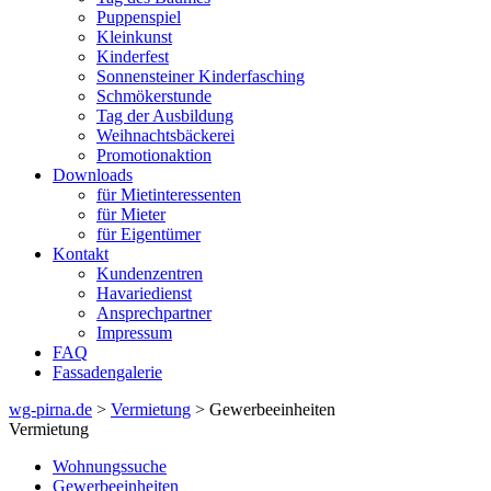
Puppenspiel
Kleinkunst
Kinderfest
Sonnensteiner Kinderfasching
Schmökerstunde
Tag der Ausbildung
Weihnachtsbäckerei
Promotionaktion
Downloads
für Mietinteressenten
für Mieter
für Eigentümer
Kontakt
Kundenzentren
Havariedienst
Ansprechpartner
Impressum
FAQ
Fassadengalerie
wg-pirna.de
>
Vermietung
> Gewerbeeinheiten
Vermietung
Wohnungssuche
Gewerbeeinheiten