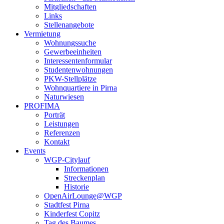
Mitgliedschaften
Links
Stellenangebote
Vermietung
Wohnungssuche
Gewerbeeinheiten
Interessentenformular
Studentenwohnungen
PKW-Stellplätze
Wohnquartiere in Pirna
Naturwiesen
PROFIMA
Porträt
Leistungen
Referenzen
Kontakt
Events
WGP-Citylauf
Informationen
Streckenplan
Historie
OpenAirLounge@WGP
Stadtfest Pirna
Kinderfest Copitz
Tag des Baumes