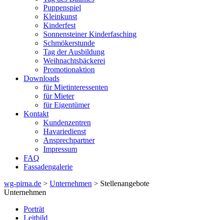
Puppenspiel
Kleinkunst
Kinderfest
Sonnensteiner Kinderfasching
Schmökerstunde
Tag der Ausbildung
Weihnachtsbäckerei
Promotionaktion
Downloads
für Mietinteressenten
für Mieter
für Eigentümer
Kontakt
Kundenzentren
Havariedienst
Ansprechpartner
Impressum
FAQ
Fassadengalerie
wg-pirna.de
>
Unternehmen
> Stellenangebote
Unternehmen
Porträt
Leitbild