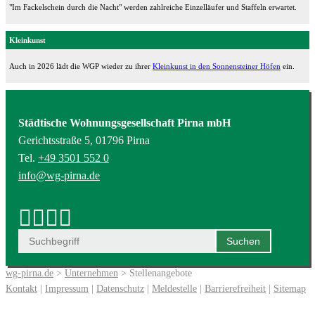
"Im Fackelschein durch die Nacht" werden zahlreiche Einzelläufer und Staffeln erwartet.
Kleinkunst
Auch in 2026 lädt die WGP wieder zu ihrer
Kleinkunst in den Sonnensteiner Höfen
ein.
Städtische Wohnungsgesellschaft Pirna mbH
Gerichtsstraße 5, 01796 Pirna
Tel.
+49 3501 552 0
info@wg-pirna.de
wg-pirna.de
>
Unternehmen
> Stellenangebote
Kontakt
|
Impressum
|
Datenschutz
|
Meldestelle
|
Barrierefreiheit
|
Sitemap