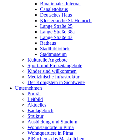
Binationales Internat
Canalettohaus
Deutsches Haus
Klosterkirche St. Heinrich
Lange Straße 25
Lange Straße 38a
Lange Straße 43
Rathaus
Stadtbibliothek
Stadtmuseum
Kulturelle Angebote
Sport- und Freizeitangebote
Kinder sind willkommen
Medizinische Infrastruktur
Der Königstein in Sichtweite
Unternehmen
Porträt
Leitbild
Aktuelles
Bautagebuch
Struktur
Ausbildung und Studium
Wohnstandorte in Pirna
Wohnquartiere in Pirna
PIRnchen - das Maskottchen