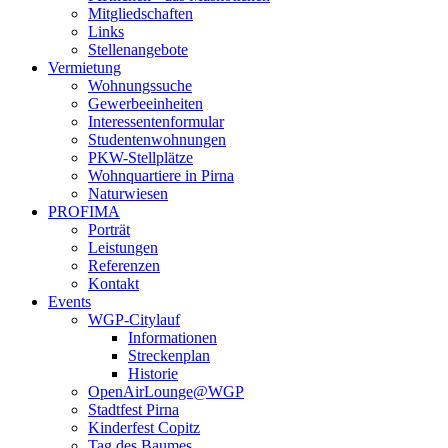
Mitgliedschaften
Links
Stellenangebote
Vermietung
Wohnungssuche
Gewerbeeinheiten
Interessentenformular
Studentenwohnungen
PKW-Stellplätze
Wohnquartiere in Pirna
Naturwiesen
PROFIMA
Porträt
Leistungen
Referenzen
Kontakt
Events
WGP-Citylauf
Informationen
Streckenplan
Historie
OpenAirLounge@WGP
Stadtfest Pirna
Kinderfest Copitz
Tag des Baumes