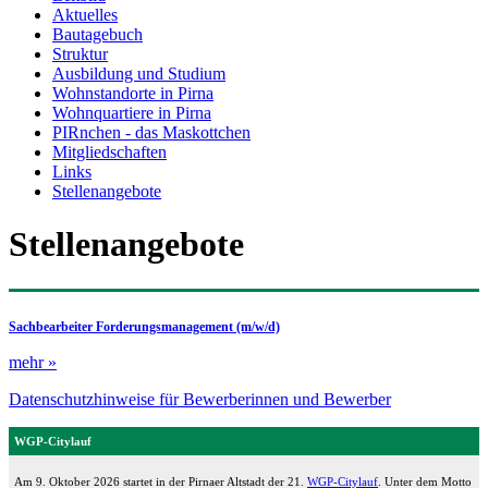
Aktuelles
Bautagebuch
Struktur
Ausbildung und Studium
Wohnstandorte in Pirna
Wohnquartiere in Pirna
PIRnchen - das Maskottchen
Mitgliedschaften
Links
Stellenangebote
Stellenangebote
Sachbearbeiter Forderungsmanagement (m/w/d)
mehr »
Datenschutzhinweise für Bewerberinnen und Bewerber
WGP-Citylauf
Am 9. Oktober 2026 startet in der Pirnaer Altstadt der 21.
WGP-Citylauf
. Unter dem Motto