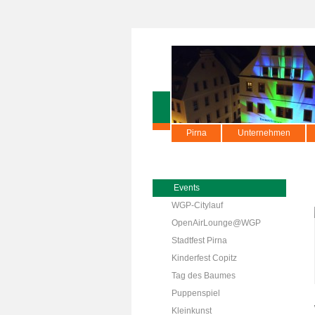
Pirna
Unternehmen
Events
WGP-Citylauf
OpenAirLounge@WGP
Stadtfest Pirna
Kinderfest Copitz
Tag des Baumes
Puppenspiel
Kleinkunst