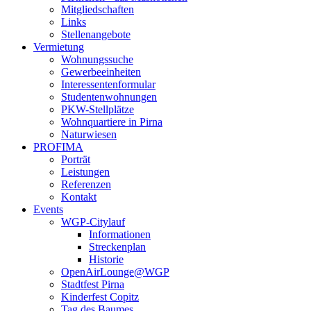
Mitgliedschaften
Links
Stellenangebote
Vermietung
Wohnungssuche
Gewerbeeinheiten
Interessentenformular
Studentenwohnungen
PKW-Stellplätze
Wohnquartiere in Pirna
Naturwiesen
PROFIMA
Porträt
Leistungen
Referenzen
Kontakt
Events
WGP-Citylauf
Informationen
Streckenplan
Historie
OpenAirLounge@WGP
Stadtfest Pirna
Kinderfest Copitz
Tag des Baumes