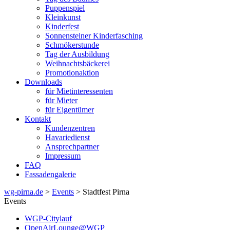
Puppenspiel
Kleinkunst
Kinderfest
Sonnensteiner Kinderfasching
Schmökerstunde
Tag der Ausbildung
Weihnachtsbäckerei
Promotionaktion
Downloads
für Mietinteressenten
für Mieter
für Eigentümer
Kontakt
Kundenzentren
Havariedienst
Ansprechpartner
Impressum
FAQ
Fassadengalerie
wg-pirna.de
>
Events
> Stadtfest Pirna
Events
WGP-Citylauf
OpenAirLounge@WGP