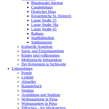
Binationales Internat
Canalettohaus
Deutsches Haus
Klosterkirche St. Heinrich
Lange Straße 25
Lange Straße 38a
Lange Straße 43
Rathaus
Stadtbibliothek
Stadtmuseum
Kulturelle Angebote
Sport- und Freizeitangebote
Kinder sind willkommen
Medizinische Infrastruktur
Der Königstein in Sichtweite
Unternehmen
Porträt
Leitbild
Aktuelles
Bautagebuch
Struktur
Ausbildung und Studium
Wohnstandorte in Pirna
Wohnquartiere in Pirna
PIRnchen - das Maskottchen