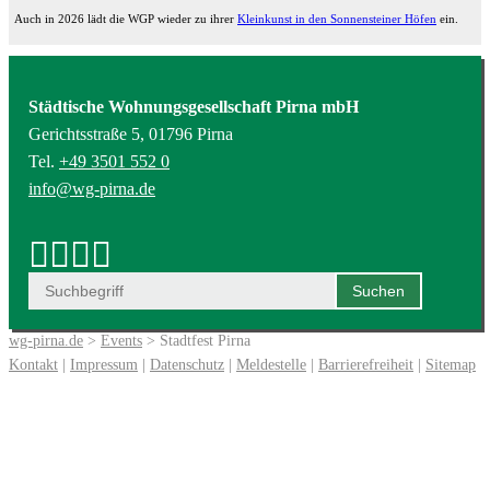
Auch in 2026 lädt die WGP wieder zu ihrer
Kleinkunst in den Sonnensteiner Höfen
ein.
Städtische Wohnungsgesellschaft Pirna mbH
Gerichtsstraße 5, 01796 Pirna
Tel.
+49 3501 552 0
info@wg-pirna.de
wg-pirna.de
>
Events
> Stadtfest Pirna
Kontakt
|
Impressum
|
Datenschutz
|
Meldestelle
|
Barrierefreiheit
|
Sitemap