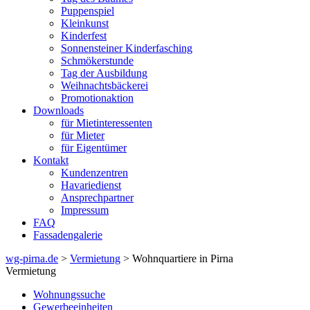
Puppenspiel
Kleinkunst
Kinderfest
Sonnensteiner Kinderfasching
Schmökerstunde
Tag der Ausbildung
Weihnachtsbäckerei
Promotionaktion
Downloads
für Mietinteressenten
für Mieter
für Eigentümer
Kontakt
Kundenzentren
Havariedienst
Ansprechpartner
Impressum
FAQ
Fassadengalerie
wg-pirna.de
>
Vermietung
> Wohnquartiere in Pirna
Vermietung
Wohnungssuche
Gewerbeeinheiten