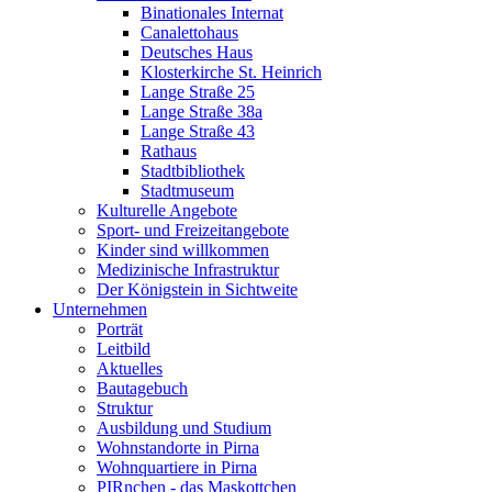
Binationales Internat
Canalettohaus
Deutsches Haus
Klosterkirche St. Heinrich
Lange Straße 25
Lange Straße 38a
Lange Straße 43
Rathaus
Stadtbibliothek
Stadtmuseum
Kulturelle Angebote
Sport- und Freizeitangebote
Kinder sind willkommen
Medizinische Infrastruktur
Der Königstein in Sichtweite
Unternehmen
Porträt
Leitbild
Aktuelles
Bautagebuch
Struktur
Ausbildung und Studium
Wohnstandorte in Pirna
Wohnquartiere in Pirna
PIRnchen - das Maskottchen