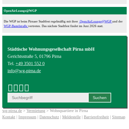
OpenAirLounge@WGP
Die WGP ist beim Pirnaer Stadtfest regelmäßig mit ihrer
OpenAirLounge@WGP
und der
WGP-Bastelstraße
vertreten. Das nächste Stadtfest findet im Juni 2026 statt.
Städtische Wohnungsgesellschaft Pirna mbH
Gerichtsstraße 5, 01796 Pirna
Tel.
+49 3501 552 0
info@wg-pirna.de
wg-pirna.de
>
Vermietung
> Wohnquartiere in Pirna
Kontakt
|
Impressum
|
Datenschutz
|
Meldestelle
|
Barrierefreiheit
|
Sitemap