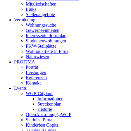
Mitgliedschaften
Links
Stellenangebote
Vermietung
Wohnungssuche
Gewerbeeinheiten
Interessentenformular
Studentenwohnungen
PKW-Stellplätze
Wohnquartiere in Pirna
Naturwiesen
PROFIMA
Porträt
Leistungen
Referenzen
Kontakt
Events
WGP-Citylauf
Informationen
Streckenplan
Historie
OpenAirLounge@WGP
Stadtfest Pirna
Kinderfest Copitz
Tag des Baumes