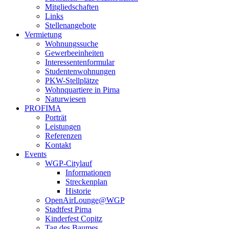
Mitgliedschaften
Links
Stellenangebote
Vermietung
Wohnungssuche
Gewerbeeinheiten
Interessentenformular
Studentenwohnungen
PKW-Stellplätze
Wohnquartiere in Pirna
Naturwiesen
PROFIMA
Porträt
Leistungen
Referenzen
Kontakt
Events
WGP-Citylauf
Informationen
Streckenplan
Historie
OpenAirLounge@WGP
Stadtfest Pirna
Kinderfest Copitz
Tag des Baumes