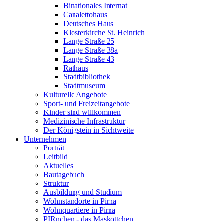
Binationales Internat
Canalettohaus
Deutsches Haus
Klosterkirche St. Heinrich
Lange Straße 25
Lange Straße 38a
Lange Straße 43
Rathaus
Stadtbibliothek
Stadtmuseum
Kulturelle Angebote
Sport- und Freizeitangebote
Kinder sind willkommen
Medizinische Infrastruktur
Der Königstein in Sichtweite
Unternehmen
Porträt
Leitbild
Aktuelles
Bautagebuch
Struktur
Ausbildung und Studium
Wohnstandorte in Pirna
Wohnquartiere in Pirna
PIRnchen - das Maskottchen