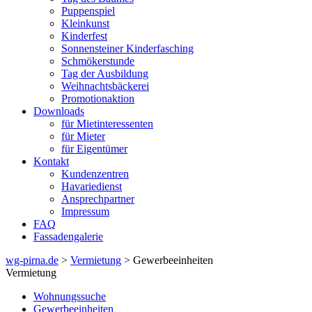
Puppenspiel
Kleinkunst
Kinderfest
Sonnensteiner Kinderfasching
Schmökerstunde
Tag der Ausbildung
Weihnachtsbäckerei
Promotionaktion
Downloads
für Mietinteressenten
für Mieter
für Eigentümer
Kontakt
Kundenzentren
Havariedienst
Ansprechpartner
Impressum
FAQ
Fassadengalerie
wg-pirna.de
>
Vermietung
> Gewerbeeinheiten
Vermietung
Wohnungssuche
Gewerbeeinheiten