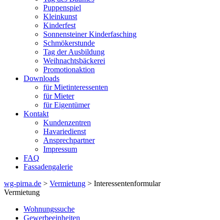
Puppenspiel
Kleinkunst
Kinderfest
Sonnensteiner Kinderfasching
Schmökerstunde
Tag der Ausbildung
Weihnachtsbäckerei
Promotionaktion
Downloads
für Mietinteressenten
für Mieter
für Eigentümer
Kontakt
Kundenzentren
Havariedienst
Ansprechpartner
Impressum
FAQ
Fassadengalerie
wg-pirna.de
>
Vermietung
> Interessentenformular
Vermietung
Wohnungssuche
Gewerbeeinheiten