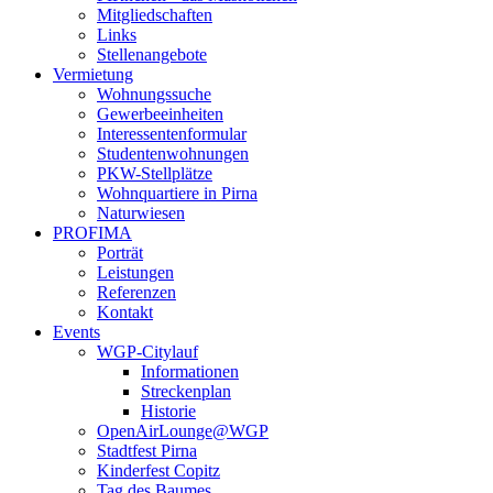
Mitgliedschaften
Links
Stellenangebote
Vermietung
Wohnungssuche
Gewerbeeinheiten
Interessentenformular
Studentenwohnungen
PKW-Stellplätze
Wohnquartiere in Pirna
Naturwiesen
PROFIMA
Porträt
Leistungen
Referenzen
Kontakt
Events
WGP-Citylauf
Informationen
Streckenplan
Historie
OpenAirLounge@WGP
Stadtfest Pirna
Kinderfest Copitz
Tag des Baumes