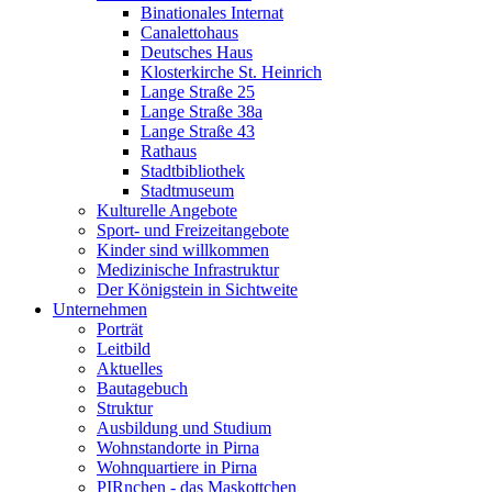
Binationales Internat
Canalettohaus
Deutsches Haus
Klosterkirche St. Heinrich
Lange Straße 25
Lange Straße 38a
Lange Straße 43
Rathaus
Stadtbibliothek
Stadtmuseum
Kulturelle Angebote
Sport- und Freizeitangebote
Kinder sind willkommen
Medizinische Infrastruktur
Der Königstein in Sichtweite
Unternehmen
Porträt
Leitbild
Aktuelles
Bautagebuch
Struktur
Ausbildung und Studium
Wohnstandorte in Pirna
Wohnquartiere in Pirna
PIRnchen - das Maskottchen