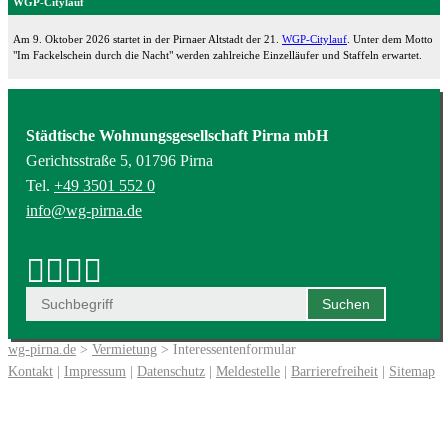
WGP-Citylauf
Am 9. Oktober 2026 startet in der Pirnaer Altstadt der 21.
WGP-Citylauf
. Unter dem Motto
"Im Fackelschein durch die Nacht" werden zahlreiche Einzelläufer und Staffeln erwartet.
Städtische Wohnungsgesellschaft Pirna mbH
Gerichtsstraße 5, 01796 Pirna
Tel.
+49 3501 552 0
info@wg-pirna.de
wg-pirna.de
>
Vermietung
> Interessentenformular
Kontakt
|
Impressum
|
Datenschutz
|
Meldestelle
|
Barrierefreiheit
|
Sitemap