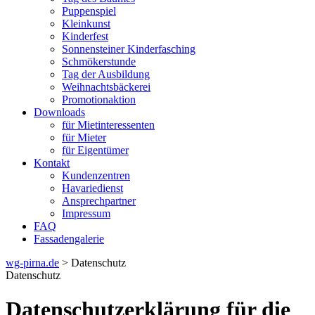
Puppenspiel
Kleinkunst
Kinderfest
Sonnensteiner Kinderfasching
Schmökerstunde
Tag der Ausbildung
Weihnachtsbäckerei
Promotionaktion
Downloads
für Mietinteressenten
für Mieter
für Eigentümer
Kontakt
Kundenzentren
Havariedienst
Ansprechpartner
Impressum
FAQ
Fassadengalerie
wg-pirna.de
> Datenschutz
Datenschutz
Datenschutzerklärung für die