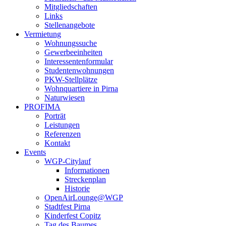
Mitgliedschaften
Links
Stellenangebote
Vermietung
Wohnungssuche
Gewerbeeinheiten
Interessentenformular
Studentenwohnungen
PKW-Stellplätze
Wohnquartiere in Pirna
Naturwiesen
PROFIMA
Porträt
Leistungen
Referenzen
Kontakt
Events
WGP-Citylauf
Informationen
Streckenplan
Historie
OpenAirLounge@WGP
Stadtfest Pirna
Kinderfest Copitz
Tag des Baumes