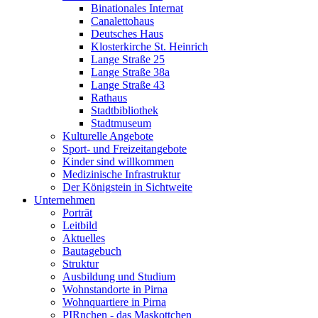
Binationales Internat
Canalettohaus
Deutsches Haus
Klosterkirche St. Heinrich
Lange Straße 25
Lange Straße 38a
Lange Straße 43
Rathaus
Stadtbibliothek
Stadtmuseum
Kulturelle Angebote
Sport- und Freizeitangebote
Kinder sind willkommen
Medizinische Infrastruktur
Der Königstein in Sichtweite
Unternehmen
Porträt
Leitbild
Aktuelles
Bautagebuch
Struktur
Ausbildung und Studium
Wohnstandorte in Pirna
Wohnquartiere in Pirna
PIRnchen - das Maskottchen