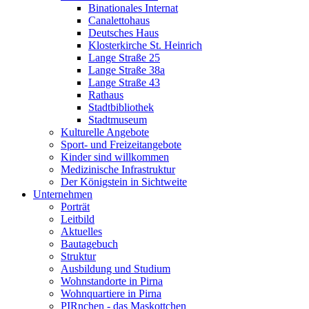
Binationales Internat
Canalettohaus
Deutsches Haus
Klosterkirche St. Heinrich
Lange Straße 25
Lange Straße 38a
Lange Straße 43
Rathaus
Stadtbibliothek
Stadtmuseum
Kulturelle Angebote
Sport- und Freizeitangebote
Kinder sind willkommen
Medizinische Infrastruktur
Der Königstein in Sichtweite
Unternehmen
Porträt
Leitbild
Aktuelles
Bautagebuch
Struktur
Ausbildung und Studium
Wohnstandorte in Pirna
Wohnquartiere in Pirna
PIRnchen - das Maskottchen