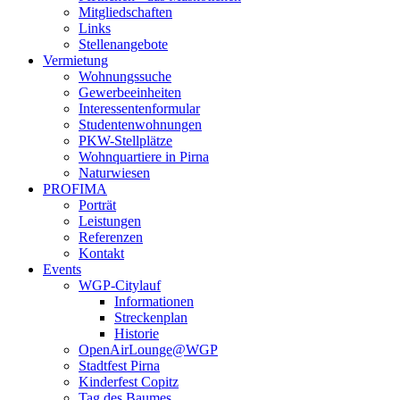
Mitgliedschaften
Links
Stellenangebote
Vermietung
Wohnungssuche
Gewerbeeinheiten
Interessentenformular
Studentenwohnungen
PKW-Stellplätze
Wohnquartiere in Pirna
Naturwiesen
PROFIMA
Porträt
Leistungen
Referenzen
Kontakt
Events
WGP-Citylauf
Informationen
Streckenplan
Historie
OpenAirLounge@WGP
Stadtfest Pirna
Kinderfest Copitz
Tag des Baumes