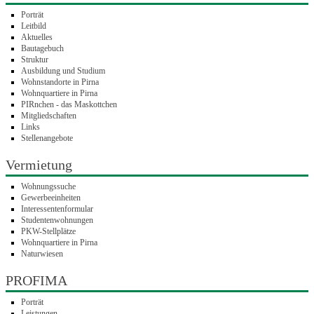
Porträt
Leitbild
Aktuelles
Bautagebuch
Struktur
Ausbildung und Studium
Wohnstandorte in Pirna
Wohnquartiere in Pirna
PIRnchen - das Maskottchen
Mitgliedschaften
Links
Stellenangebote
Vermietung
Wohnungssuche
Gewerbeeinheiten
Interessentenformular
Studentenwohnungen
PKW-Stellplätze
Wohnquartiere in Pirna
Naturwiesen
PROFIMA
Porträt
Leistungen