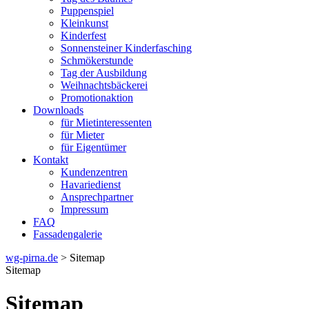
Puppenspiel
Kleinkunst
Kinderfest
Sonnensteiner Kinderfasching
Schmökerstunde
Tag der Ausbildung
Weihnachtsbäckerei
Promotionaktion
Downloads
für Mietinteressenten
für Mieter
für Eigentümer
Kontakt
Kundenzentren
Havariedienst
Ansprechpartner
Impressum
FAQ
Fassadengalerie
wg-pirna.de
> Sitemap
Sitemap
Sitemap