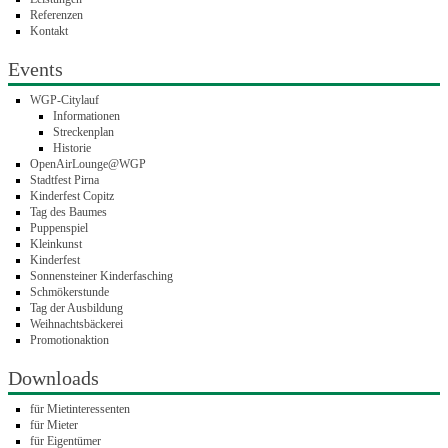
Referenzen
Kontakt
Events
WGP-Citylauf
Informationen
Streckenplan
Historie
OpenAirLounge@WGP
Stadtfest Pirna
Kinderfest Copitz
Tag des Baumes
Puppenspiel
Kleinkunst
Kinderfest
Sonnensteiner Kinderfasching
Schmökerstunde
Tag der Ausbildung
Weihnachtsbäckerei
Promotionaktion
Downloads
für Mietinteressenten
für Mieter
für Eigentümer