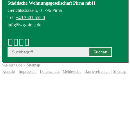
Städtische Wohnungsgesellschaft Pirna mbH
Gerichtsstraße 5, 01796 Pirna
Tel.
+49 3501 552 0
info@wg-pirna.de
wg-pirna.de
> Sitemap
Kontakt
|
Impressum
|
Datenschutz
|
Meldestelle
|
Barrierefreiheit
|
Sitemap