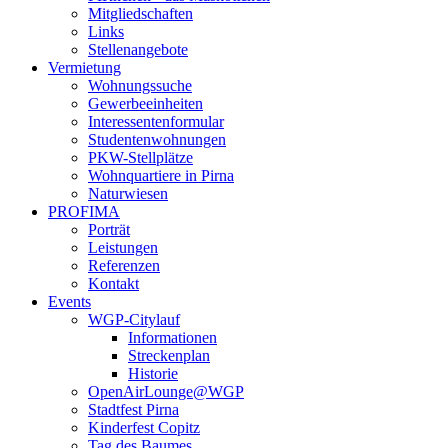
Mitgliedschaften
Links
Stellenangebote
Vermietung
Wohnungssuche
Gewerbeeinheiten
Interessentenformular
Studentenwohnungen
PKW-Stellplätze
Wohnquartiere in Pirna
Naturwiesen
PROFIMA
Porträt
Leistungen
Referenzen
Kontakt
Events
WGP-Citylauf
Informationen
Streckenplan
Historie
OpenAirLounge@WGP
Stadtfest Pirna
Kinderfest Copitz
Tag des Baumes