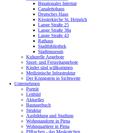
Binationales Internat
Canalettohaus
Deutsches Haus
Klosterkirche St. Heinrich
Lange Straße 25
Lange Straße 38a
Lange Straße 43
Rathaus
Stadtbibliothek
Stadtmuseum
Kulturelle Angebote
Sport- und Freizeitangebote
Kinder sind willkommen
Medizinische Infrastruktur
Der Königstein in Sichtweite
Unternehmen
Porträt
Leitbild
Aktuelles
Bautagebuch
Struktur
Ausbildung und Studium
Wohnstandorte in Pirna
Wohnquartiere in Pirna
PIRnchen - das Maskottchen