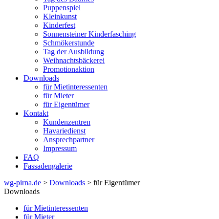
Puppenspiel
Kleinkunst
Kinderfest
Sonnensteiner Kinderfasching
Schmökerstunde
Tag der Ausbildung
Weihnachtsbäckerei
Promotionaktion
Downloads
für Mietinteressenten
für Mieter
für Eigentümer
Kontakt
Kundenzentren
Havariedienst
Ansprechpartner
Impressum
FAQ
Fassadengalerie
wg-pirna.de
>
Downloads
> für Eigentümer
Downloads
für Mietinteressenten
für Mieter