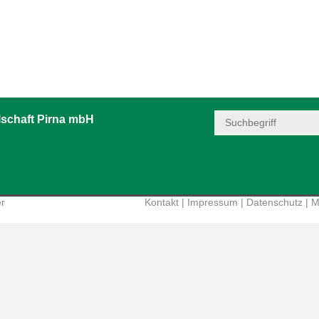
schaft Pirna mbH
er
Kontakt
|
Impressum
|
Datenschutz
|
M