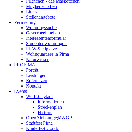
PIRnchen - das Maskottchen
Mitgliedschaften
Links
Stellenangebote
Vermietung
Wohnungssuche
Gewerbeeinheiten
Interessentenformular
Studentenwohnungen
PKW-Stellplätze
Wohnquartiere in Pirna
Naturwiesen
PROFIMA
Porträt
Leistungen
Referenzen
Kontakt
Events
WGP-Citylauf
Informationen
Streckenplan
Historie
OpenAirLounge@WGP
Stadtfest Pirna
Kinderfest Copitz