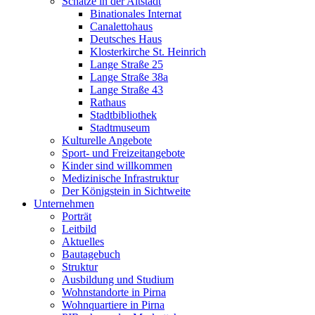
Schätze in der Altstadt
Binationales Internat
Canalettohaus
Deutsches Haus
Klosterkirche St. Heinrich
Lange Straße 25
Lange Straße 38a
Lange Straße 43
Rathaus
Stadtbibliothek
Stadtmuseum
Kulturelle Angebote
Sport- und Freizeitangebote
Kinder sind willkommen
Medizinische Infrastruktur
Der Königstein in Sichtweite
Unternehmen
Porträt
Leitbild
Aktuelles
Bautagebuch
Struktur
Ausbildung und Studium
Wohnstandorte in Pirna
Wohnquartiere in Pirna