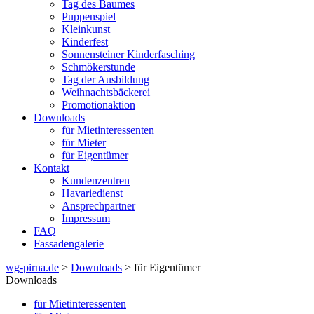
Tag des Baumes
Puppenspiel
Kleinkunst
Kinderfest
Sonnensteiner Kinderfasching
Schmökerstunde
Tag der Ausbildung
Weihnachtsbäckerei
Promotionaktion
Downloads
für Mietinteressenten
für Mieter
für Eigentümer
Kontakt
Kundenzentren
Havariedienst
Ansprechpartner
Impressum
FAQ
Fassadengalerie
wg-pirna.de
>
Downloads
> für Eigentümer
Downloads
für Mietinteressenten