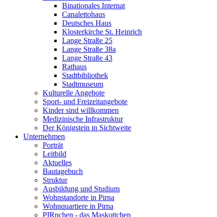
Binationales Internat
Canalettohaus
Deutsches Haus
Klosterkirche St. Heinrich
Lange Straße 25
Lange Straße 38a
Lange Straße 43
Rathaus
Stadtbibliothek
Stadtmuseum
Kulturelle Angebote
Sport- und Freizeitangebote
Kinder sind willkommen
Medizinische Infrastruktur
Der Königstein in Sichtweite
Unternehmen
Porträt
Leitbild
Aktuelles
Bautagebuch
Struktur
Ausbildung und Studium
Wohnstandorte in Pirna
Wohnquartiere in Pirna
PIRnchen - das Maskottchen