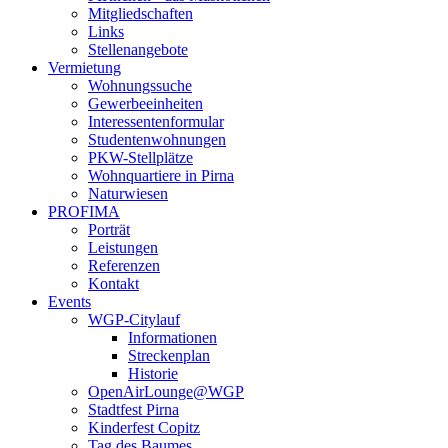
Mitgliedschaften
Links
Stellenangebote
Vermietung
Wohnungssuche
Gewerbeeinheiten
Interessentenformular
Studentenwohnungen
PKW-Stellplätze
Wohnquartiere in Pirna
Naturwiesen
PROFIMA
Porträt
Leistungen
Referenzen
Kontakt
Events
WGP-Citylauf
Informationen
Streckenplan
Historie
OpenAirLounge@WGP
Stadtfest Pirna
Kinderfest Copitz
Tag des Baumes