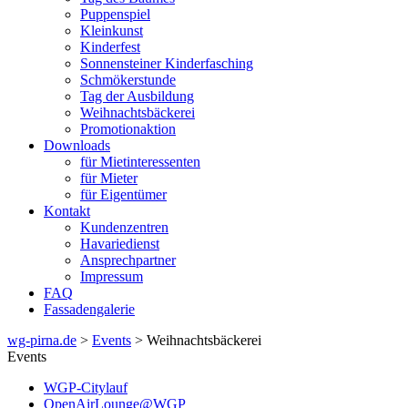
Puppenspiel
Kleinkunst
Kinderfest
Sonnensteiner Kinderfasching
Schmökerstunde
Tag der Ausbildung
Weihnachtsbäckerei
Promotionaktion
Downloads
für Mietinteressenten
für Mieter
für Eigentümer
Kontakt
Kundenzentren
Havariedienst
Ansprechpartner
Impressum
FAQ
Fassadengalerie
wg-pirna.de
>
Events
> Weihnachtsbäckerei
Events
WGP-Citylauf
OpenAirLounge@WGP