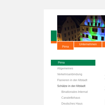
Unternehmen
Pirna
Pirna
Allgemeines
Verkehrsanbindung
Flanieren in der Altstadt
Schätze in der Altstadt
Binationales Internat
Canalettohaus
Deutsches Haus