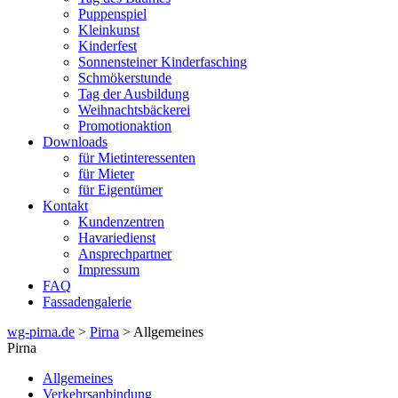
Puppenspiel
Kleinkunst
Kinderfest
Sonnensteiner Kinderfasching
Schmökerstunde
Tag der Ausbildung
Weihnachtsbäckerei
Promotionaktion
Downloads
für Mietinteressenten
für Mieter
für Eigentümer
Kontakt
Kundenzentren
Havariedienst
Ansprechpartner
Impressum
FAQ
Fassadengalerie
wg-pirna.de
>
Pirna
> Allgemeines
Pirna
Allgemeines
Verkehrsanbindung