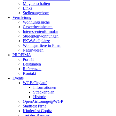
Mitgliedschaften
Links
Stellenangebote
Vermietung
Wohnungssuche
Gewerbeeinheiten
Interessentenformular
Studentenwohnungen
PKW-Stellplätze
Wohnquartiere in Pirna
Naturwiesen
PROFIMA
Porträt
Leistungen
Referenzen
Kontakt
Events
WGP-Citylauf
Informationen
Streckenplan
Historie
OpenAirLounge@WGP
Stadtfest Pirna
Kinderfest Copitz
Tag des Baumes