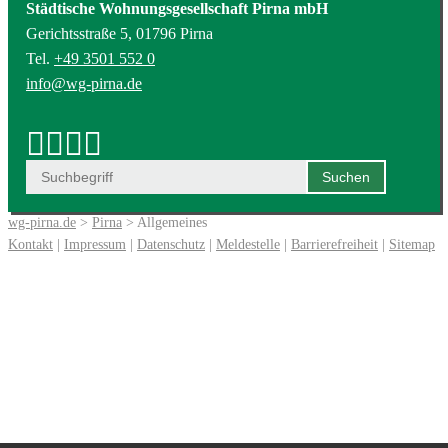
Städtische Wohnungsgesellschaft Pirna mbH
Gerichtsstraße 5, 01796 Pirna
Tel.
+49 3501 552 0
info@wg-pirna.de
wg-pirna.de
>
Pirna
> Allgemeines
Kontakt
|
Impressum
|
Datenschutz
|
Meldestelle
|
Barrierefreiheit
|
Sitemap