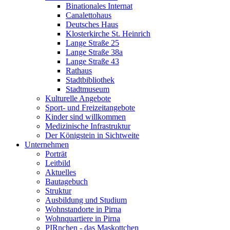
Binationales Internat
Canalettohaus
Deutsches Haus
Klosterkirche St. Heinrich
Lange Straße 25
Lange Straße 38a
Lange Straße 43
Rathaus
Stadtbibliothek
Stadtmuseum
Kulturelle Angebote
Sport- und Freizeitangebote
Kinder sind willkommen
Medizinische Infrastruktur
Der Königstein in Sichtweite
Unternehmen
Porträt
Leitbild
Aktuelles
Bautagebuch
Struktur
Ausbildung und Studium
Wohnstandorte in Pirna
Wohnquartiere in Pirna
PIRnchen - das Maskottchen