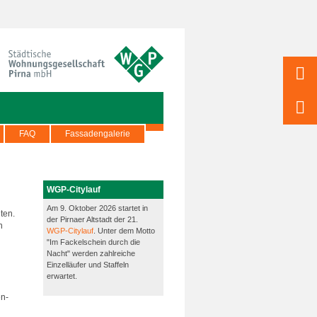
FAQ
Fassadengalerie
WGP-Citylauf
Am 9. Oktober 2026 startet in
ten.
der Pirnaer Altstadt der 21.
n
WGP-Citylauf
. Unter dem Motto
"Im Fackelschein durch die
Nacht" werden zahlreiche
Einzelläufer und Staffeln
erwartet.
en-