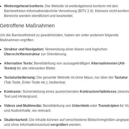
Weitestgehend konform.
Die Website ist weitestgehend konform mit den
Barrierefreien-Informationstechnik-Verordnung (BITV 2.0). Kleinere nicht-konfo
Bereiche werden identifiziert und bearbeitet.
Getroffene Maßnahmen
Um die Barrierefreiheit zu gewährleisten, haben wir unter anderem folgende
Maßnahmen ergriffen:
Struktur und Navigation:
Verwendung einer klaren und logischen
Überschriftenstruktur
zur Orientierung.
Alternative Texte:
Bereitstellung von aussagekräftigen
Alternativtexten (Alt-
Texten)
für alle relevanten Bilder.
Tastaturbedienung:
Die gesamte Website ist ohne Maus, nur über die
Tastatur
(Tab-Taste, Enter-Taste etc.), bedienbar.
Kontraste:
Sicherstellung eines ausreichenden
Kontrastverhältnisses
zwisch
Text und Hintergrund.
Videos und Multimedia:
Bereitstellung von
Untertiteln
oder
Transkripten
für Vi
und Audioinhalte, wo relevant.
Skalierbarkeit:
Die Inhalte können auf verschiedene Bildschirmgrößen angepa
und ohne Informationsverlust
vergrößert
werden.