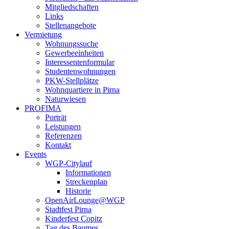
Mitgliedschaften
Links
Stellenangebote
Vermietung
Wohnungssuche
Gewerbeeinheiten
Interessentenformular
Studentenwohnungen
PKW-Stellplätze
Wohnquartiere in Pirna
Naturwiesen
PROFIMA
Porträt
Leistungen
Referenzen
Kontakt
Events
WGP-Citylauf
Informationen
Streckenplan
Historie
OpenAirLounge@WGP
Stadtfest Pirna
Kinderfest Copitz
Tag des Baumes