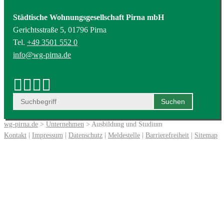
Städtische Wohnungsgesellschaft Pirna mbH
Gerichtsstraße 5, 01796 Pirna
Tel.
+49 3501 552 0
info@wg-pirna.de
wg-pirna.de
>
Unternehmen
> Ausbildung und Studium
Kontakt
|
Impressum
|
Datenschutz
|
Meldestelle
|
Barrierefreiheit
|
Sitemap