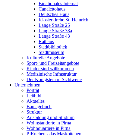
Binationales Internat
Canalettohaus
Deutsches Haus
Klosterkirche St. Heinrich
Lange Straße 25
Lange Straße 38a
Lange Straße 43
Rathaus
Stadtbibliothek
Stadtmuseum
Kulturelle Angebote
Sport- und Freizeitangebote
Kinder sind willkommen
Medizinische Infrastruktur
Der Königstein in Sichtweite
Unternehmen
Porträt
Leitbild
Aktuelles
Bautagebuch
Struktur
Ausbildung und Studium
Wohnstandorte in Pirna
Wohnquartiere in Pirna
PIRnchen - das Maskottchen