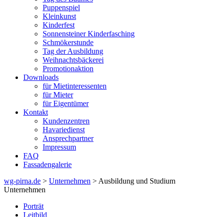
Puppenspiel
Kleinkunst
Kinderfest
Sonnensteiner Kinderfasching
Schmökerstunde
Tag der Ausbildung
Weihnachtsbäckerei
Promotionaktion
Downloads
für Mietinteressenten
für Mieter
für Eigentümer
Kontakt
Kundenzentren
Havariedienst
Ansprechpartner
Impressum
FAQ
Fassadengalerie
wg-pirna.de
>
Unternehmen
> Ausbildung und Studium
Unternehmen
Porträt
Leitbild