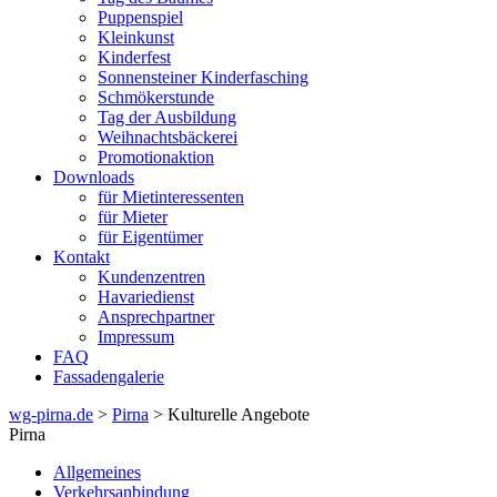
Puppenspiel
Kleinkunst
Kinderfest
Sonnensteiner Kinderfasching
Schmökerstunde
Tag der Ausbildung
Weihnachtsbäckerei
Promotionaktion
Downloads
für Mietinteressenten
für Mieter
für Eigentümer
Kontakt
Kundenzentren
Havariedienst
Ansprechpartner
Impressum
FAQ
Fassadengalerie
wg-pirna.de
>
Pirna
> Kulturelle Angebote
Pirna
Allgemeines
Verkehrsanbindung