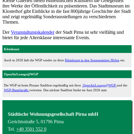
Kleine Galerien bieten einheimischen Künstlern die Gelegenheit
ihre Werke der Öffentlichkeit zu präsentieren. Das Stadtmuseum im
Klosterhof gibt Einblicke in die fast 800jährige Geschichte der Stadt
und zeigt regelmäßig Sonderausstellungen zu verschiedenen
Themen.
Der
Veranstaltungskalender
der Stadt Pirna ist sehr vielfältig und
bietet für jede Altersklasse interessante Events.
Kleinkunst
Auch in 2026 lädt die WGP wieder zu ihrer
Kleinkunst in den Sonnensteiner Höfen
ein.
OpenAirLounge@WGP
Die WGP ist beim Pirnaer Stadtfest regelmäßig mit ihrer
OpenAirLounge@WGP
und der
WGP-Bastelstraße
vertreten. Das nächste Stadtfest findet im Juni 2026 statt.
Städtische Wohnungsgesellschaft Pirna mbH
Gerichtsstraße 5, 01796 Pirna
Tel.
+49 3501 552 0