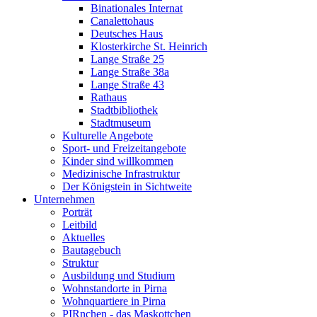
Binationales Internat
Canalettohaus
Deutsches Haus
Klosterkirche St. Heinrich
Lange Straße 25
Lange Straße 38a
Lange Straße 43
Rathaus
Stadtbibliothek
Stadtmuseum
Kulturelle Angebote
Sport- und Freizeitangebote
Kinder sind willkommen
Medizinische Infrastruktur
Der Königstein in Sichtweite
Unternehmen
Porträt
Leitbild
Aktuelles
Bautagebuch
Struktur
Ausbildung und Studium
Wohnstandorte in Pirna
Wohnquartiere in Pirna
PIRnchen - das Maskottchen