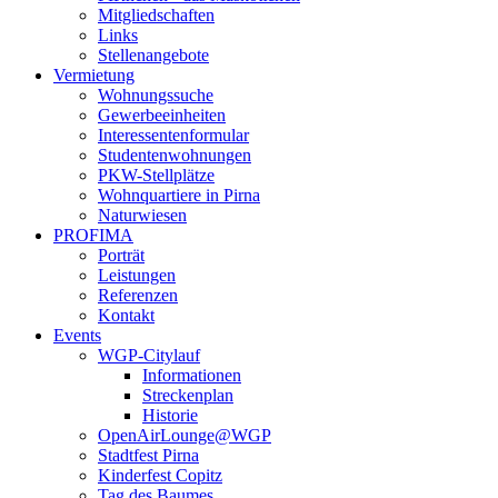
Mitgliedschaften
Links
Stellenangebote
Vermietung
Wohnungssuche
Gewerbeeinheiten
Interessentenformular
Studentenwohnungen
PKW-Stellplätze
Wohnquartiere in Pirna
Naturwiesen
PROFIMA
Porträt
Leistungen
Referenzen
Kontakt
Events
WGP-Citylauf
Informationen
Streckenplan
Historie
OpenAirLounge@WGP
Stadtfest Pirna
Kinderfest Copitz
Tag des Baumes