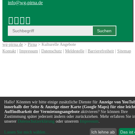
info@wg-pirna.de
wg-pirna.de
>
Pirna
> Kulturelle Angebote
Kontakt
|
Impressum
|
Datenschutz
|
Meldestelle
|
Barrierefreiheit
|
Sitemap
Hallo! Könnten wir bitte einige zusätzliche Dienste für
Anzeige von YouTu
innerhalb der Seite & Anzeige einer Karte (Google Maps) für eine leich
Auffindbarkeit der Vermietungsangebote
aktivieren? Sie können Ihre
Zustimmung später jederzeit ändern oder zurückziehen. Mehr erfahren Sie i
unserer
Datenschutzerklärung
oder unserem
Impressum
.
Ich lehne ab
Das ist
Lassen Sie mich wählen
...