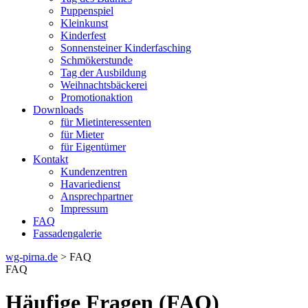
Puppenspiel
Kleinkunst
Kinderfest
Sonnensteiner Kinderfasching
Schmökerstunde
Tag der Ausbildung
Weihnachtsbäckerei
Promotionaktion
Downloads
für Mietinteressenten
für Mieter
für Eigentümer
Kontakt
Kundenzentren
Havariedienst
Ansprechpartner
Impressum
FAQ
Fassadengalerie
wg-pirna.de
> FAQ
FAQ
Häufige Fragen (FAQ)