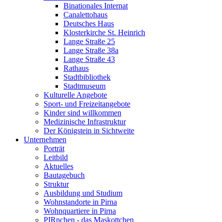
Binationales Internat
Canalettohaus
Deutsches Haus
Klosterkirche St. Heinrich
Lange Straße 25
Lange Straße 38a
Lange Straße 43
Rathaus
Stadtbibliothek
Stadtmuseum
Kulturelle Angebote
Sport- und Freizeitangebote
Kinder sind willkommen
Medizinische Infrastruktur
Der Königstein in Sichtweite
Unternehmen
Porträt
Leitbild
Aktuelles
Bautagebuch
Struktur
Ausbildung und Studium
Wohnstandorte in Pirna
Wohnquartiere in Pirna
PIRnchen - das Maskottchen