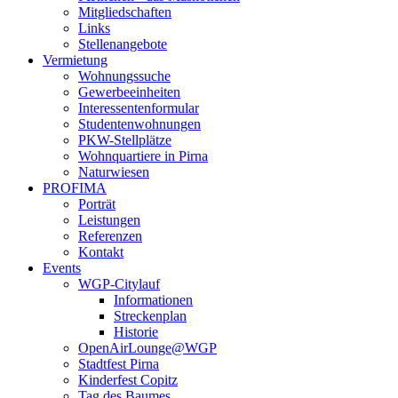
Mitgliedschaften
Links
Stellenangebote
Vermietung
Wohnungssuche
Gewerbeeinheiten
Interessentenformular
Studentenwohnungen
PKW-Stellplätze
Wohnquartiere in Pirna
Naturwiesen
PROFIMA
Porträt
Leistungen
Referenzen
Kontakt
Events
WGP-Citylauf
Informationen
Streckenplan
Historie
OpenAirLounge@WGP
Stadtfest Pirna
Kinderfest Copitz
Tag des Baumes