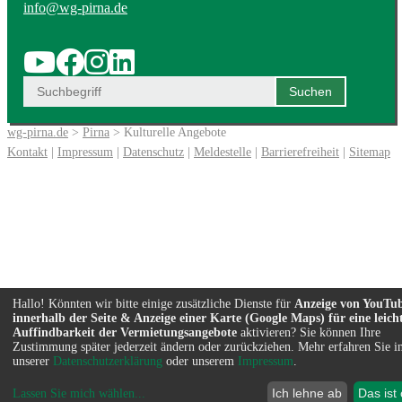
info@wg-pirna.de
wg-pirna.de
>
Pirna
> Kulturelle Angebote
Kontakt
|
Impressum
|
Datenschutz
|
Meldestelle
|
Barrierefreiheit
|
Sitemap
Hallo! Könnten wir bitte einige zusätzliche Dienste für
Anzeige von YouTu
innerhalb der Seite & Anzeige einer Karte (Google Maps) für eine leich
Auffindbarkeit der Vermietungsangebote
aktivieren? Sie können Ihre
Zustimmung später jederzeit ändern oder zurückziehen. Mehr erfahren Sie i
unserer
Datenschutzerklärung
oder unserem
Impressum
.
Ich lehne ab
Das ist
Lassen Sie mich wählen
...