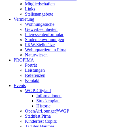
Mitgliedschaften
Links
Stellenangebote
Vermietung
Wohnungssuche
Gewerbeeinheiten
Interessentenformular
Studentenwohnungen
PKW-Stellplätze
Wohnquartiere in Pirna
Naturwiesen
PROFIMA
Porträt
Leistungen
Referenzen
Kontakt
Events
WGP-Citylauf
Informationen
Streckenplan
Historie
OpenAirLounge@WGP
Stadtfest Pirna
Kinderfest Copitz
Tag des Baumes