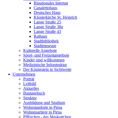
Binationales Internat
Canalettohaus
Deutsches Haus
Klosterkirche St. Heinrich
Lange Straße 25
Lange Straße 38a
Lange Straße 43
Rathaus
Stadtbibliothek
Stadtmuseum
Kulturelle Angebote
Sport- und Freizeitangebote
Kinder sind willkommen
Medizinische Infrastruktur
Der Königstein in Sichtweite
Unternehmen
Porträt
Leitbild
Aktuelles
Bautagebuch
Struktur
Ausbildung und Studium
Wohnstandorte in Pirna
Wohnquartiere in Pirna
PIRnchen - das Maskottchen