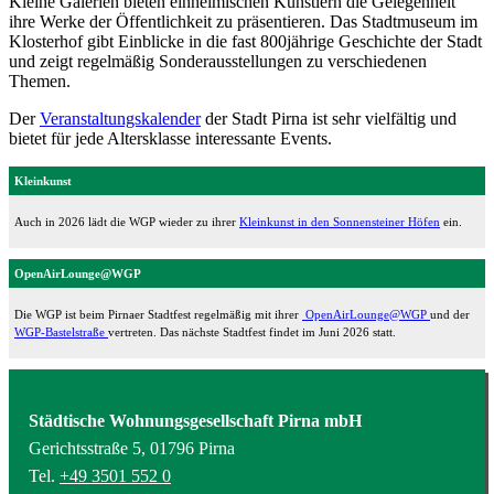
Kleine Galerien bieten einheimischen Künstlern die Gelegenheit
ihre Werke der Öffentlichkeit zu präsentieren. Das Stadtmuseum im
Klosterhof gibt Einblicke in die fast 800jährige Geschichte der Stadt
und zeigt regelmäßig Sonderausstellungen zu verschiedenen
Themen.
Der
Veranstaltungskalender
der Stadt Pirna ist sehr vielfältig und
bietet für jede Altersklasse interessante Events.
Kleinkunst
Auch in 2026 lädt die WGP wieder zu ihrer
Kleinkunst in den Sonnensteiner Höfen
ein.
OpenAirLounge@WGP
Die WGP ist beim Pirnaer Stadtfest regelmäßig mit ihrer
OpenAirLounge@WGP
und der
WGP-Bastelstraße
vertreten. Das nächste Stadtfest findet im Juni 2026 statt.
Städtische Wohnungsgesellschaft Pirna mbH
Gerichtsstraße 5, 01796 Pirna
Tel.
+49 3501 552 0