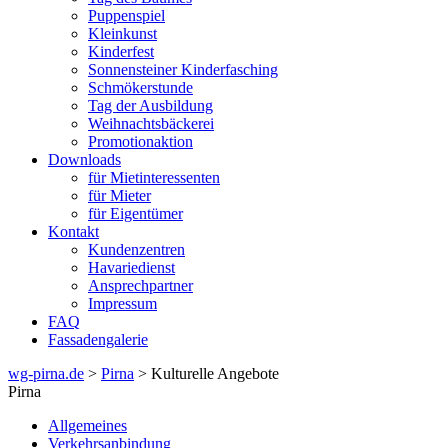
Puppenspiel
Kleinkunst
Kinderfest
Sonnensteiner Kinderfasching
Schmökerstunde
Tag der Ausbildung
Weihnachtsbäckerei
Promotionaktion
Downloads
für Mietinteressenten
für Mieter
für Eigentümer
Kontakt
Kundenzentren
Havariedienst
Ansprechpartner
Impressum
FAQ
Fassadengalerie
wg-pirna.de
>
Pirna
> Kulturelle Angebote
Pirna
Allgemeines
Verkehrsanbindung