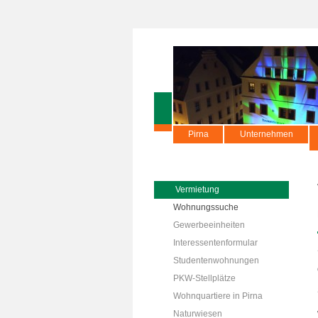
Pirna
Unternehmen
Vermietung
Wohnungssuche
Gewerbeeinheiten
Interessentenformular
Studentenwohnungen
PKW-Stellplätze
Wohnquartiere in Pirna
Naturwiesen