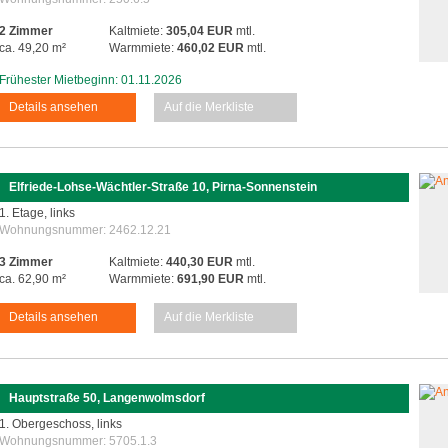
2 Zimmer
Kaltmiete:
305,04 EUR
mtl.
ca. 49,20 m²
Warmmiete:
460,02 EUR
mtl.
Frühester Mietbeginn: 01.11.2026
Details ansehen
Auf die Merkliste
Elfriede-Lohse-Wächtler-Straße 10, Pirna-Sonnenstein
1. Etage, links
Wohnungsnummer:
2462.12.21
3 Zimmer
Kaltmiete:
440,30 EUR
mtl.
ca. 62,90 m²
Warmmiete:
691,90 EUR
mtl.
Details ansehen
Auf die Merkliste
Hauptstraße 50, Langenwolmsdorf
1. Obergeschoss, links
Wohnungsnummer:
5705.1.3