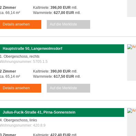
2 Zimmer
Kaltmiete:
396,00 EUR
mtl.
ca. 66,14 m²
Warmmiete:
627,00 EUR
mtl.
Details ansehen
Auf die Merkliste
Hauptstraße 50, Langenwolmsdorf
1. Obergeschoss, rechts
Wohnungsnummer:
5705.1.5
2 Zimmer
Kaltmiete:
390,00 EUR
mtl.
ca. 65,14 m²
Warmmiete:
617,50 EUR
mtl.
Details ansehen
Auf die Merkliste
Julius-Fucik-Straße 41, Pirna-Sonnenstein
4. Obergeschoss, links
Wohnungsnummer:
420.8.9
3 Zimmer
Kaltmiete:
422,40 EUR
mtl.