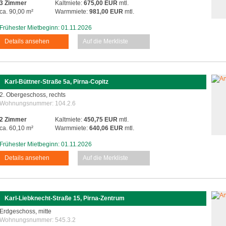
3 Zimmer
Kaltmiete:
675,00 EUR
mtl.
ca. 90,00 m²
Warmmiete:
981,00 EUR
mtl.
Frühester Mietbeginn: 01.11.2026
Details ansehen
Auf die Merkliste
Karl-Büttner-Straße 5a, Pirna-Copitz
2. Obergeschoss, rechts
Wohnungsnummer:
104.2.6
2 Zimmer
Kaltmiete:
450,75 EUR
mtl.
ca. 60,10 m²
Warmmiete:
640,06 EUR
mtl.
Frühester Mietbeginn: 01.11.2026
Details ansehen
Auf die Merkliste
Karl-Liebknecht-Straße 15, Pirna-Zentrum
Erdgeschoss, mitte
Wohnungsnummer:
545.3.2