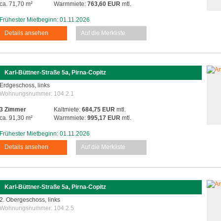
ca. 71,70 m²
Warmmiete:
763,60 EUR
mtl.
Frühester Mietbeginn: 01.11.2026
Details ansehen
Auf die Merkliste
Karl-Büttner-Straße 5a, Pirna-Copitz
Erdgeschoss, links
Wohnungsnummer:
104.2.1
3 Zimmer
Kaltmiete:
684,75 EUR
mtl.
ca. 91,30 m²
Warmmiete:
995,17 EUR
mtl.
Frühester Mietbeginn: 01.11.2026
Details ansehen
Auf die Merkliste
Karl-Büttner-Straße 5a, Pirna-Copitz
2. Obergeschoss, links
Wohnungsnummer:
104.2.5