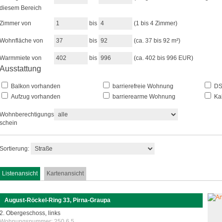
diesem Bereich
Zimmer von
bis
(1 bis 4 Zimmer)
Wohnfläche von
bis
(ca. 37 bis 92 m²)
Warmmiete von
bis
(ca. 402 bis 996 EUR)
Ausstattung
Balkon vorhanden
barrierefreie Wohnung
DSL
Aufzug vorhanden
barrierearme Wohnung
Kab
Wohnberechtigungs-
schein
Sortierung:
Listenansicht
Kartenansicht
August-Röckel-Ring 33, Pirna-Graupa
2. Obergeschoss, links
Wohnungsnummer:
250.6.5