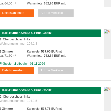
ca. 64,00 m²
Warmmiete:
652,80 EUR
mtl.
Details ansehen
Auf die Merkliste
Karl-Büttner-Straße 5, Pirna-Copitz
1. Obergeschoss, links
Wohnungsnummer:
104.1.3
3 Zimmer
Kaltmiete:
537,00 EUR
mtl.
ca. 71,60 m²
Warmmiete:
762,54 EUR
mtl.
Frühester Mietbeginn: 01.11.2026
Details ansehen
Auf die Merkliste
Karl-Büttner-Straße 5, Pirna-Copitz
2. Obergeschoss, links
Wohnungsnummer:
104.1.5
3 Zimmer
Kaltmiete:
537,75 EUR
mtl.