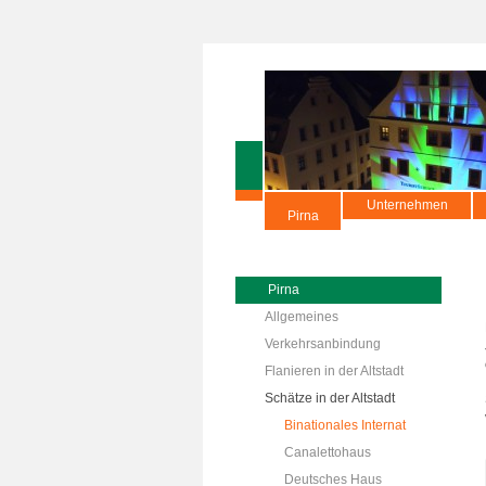
Unternehmen
Pirna
Pirna
Allgemeines
Verkehrsanbindung
Flanieren in der Altstadt
Schätze in der Altstadt
Binationales Internat
Canalettohaus
Deutsches Haus