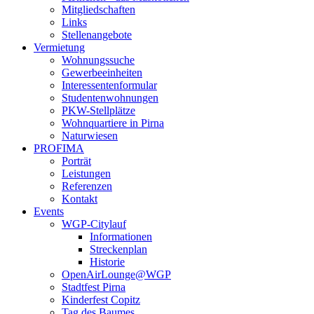
Mitgliedschaften
Links
Stellenangebote
Vermietung
Wohnungssuche
Gewerbeeinheiten
Interessentenformular
Studentenwohnungen
PKW-Stellplätze
Wohnquartiere in Pirna
Naturwiesen
PROFIMA
Porträt
Leistungen
Referenzen
Kontakt
Events
WGP-Citylauf
Informationen
Streckenplan
Historie
OpenAirLounge@WGP
Stadtfest Pirna
Kinderfest Copitz
Tag des Baumes