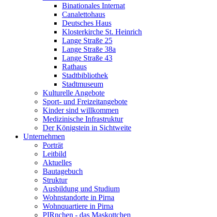
Binationales Internat
Canalettohaus
Deutsches Haus
Klosterkirche St. Heinrich
Lange Straße 25
Lange Straße 38a
Lange Straße 43
Rathaus
Stadtbibliothek
Stadtmuseum
Kulturelle Angebote
Sport- und Freizeitangebote
Kinder sind willkommen
Medizinische Infrastruktur
Der Königstein in Sichtweite
Unternehmen
Porträt
Leitbild
Aktuelles
Bautagebuch
Struktur
Ausbildung und Studium
Wohnstandorte in Pirna
Wohnquartiere in Pirna
PIRnchen - das Maskottchen