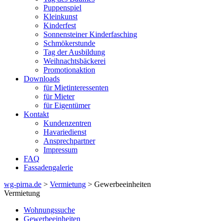
Puppenspiel
Kleinkunst
Kinderfest
Sonnensteiner Kinderfasching
Schmökerstunde
Tag der Ausbildung
Weihnachtsbäckerei
Promotionaktion
Downloads
für Mietinteressenten
für Mieter
für Eigentümer
Kontakt
Kundenzentren
Havariedienst
Ansprechpartner
Impressum
FAQ
Fassadengalerie
wg-pirna.de
>
Vermietung
> Gewerbeeinheiten
Vermietung
Wohnungssuche
Gewerbeeinheiten