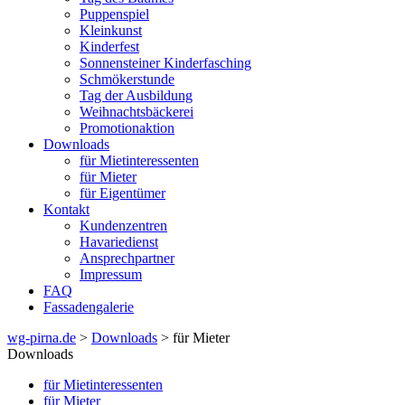
Puppenspiel
Kleinkunst
Kinderfest
Sonnensteiner Kinderfasching
Schmökerstunde
Tag der Ausbildung
Weihnachtsbäckerei
Promotionaktion
Downloads
für Mietinteressenten
für Mieter
für Eigentümer
Kontakt
Kundenzentren
Havariedienst
Ansprechpartner
Impressum
FAQ
Fassadengalerie
wg-pirna.de
>
Downloads
> für Mieter
Downloads
für Mietinteressenten
für Mieter