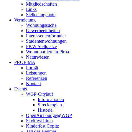
Mitgliedschaften
Links
Stellenangebote
Vermietung
Wohnungssuche
Gewerbeeinheiten
Interessentenformular
Studentenwohnungen
PKW-Stellplätze
Wohnquartiere in Pirna
Naturwiesen
PROFIMA
Porträt
Leistungen
Referenzen
Kontakt
Events
WGP-Citylauf
Informationen
Streckenplan
Historie
OpenAirLounge@WGP
Stadtfest Pirna
Kinderfest Copitz
Tag des Baumes