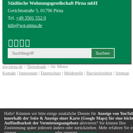
Städtische Wohnungsgesellschaft Pirna mbH
Gerichtsstraße 5, 01796 Pirna
Tel.
+49 3501 552 0
info@wg-pirna.de
wg-pirna.de
>
Downloads
> für Mieter
Kontakt
|
Impressum
|
Datenschutz
|
Meldestelle
|
Barrierefreiheit
|
Sitemap
Hallo! Könnten wir bitte einige zusätzliche Dienste für
Anzeige von YouTu
innerhalb der Seite & Anzeige einer Karte (Google Maps) für eine leich
Auffindbarkeit der Vermietungsangebote
aktivieren? Sie können Ihre
Zustimmung später jederzeit ändern oder zurückziehen. Mehr erfahren Sie i
unserer
Datenschutzerklärung
oder unserem
Impressum
.