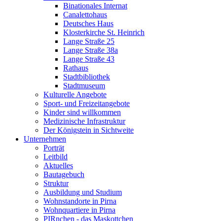
Binationales Internat
Canalettohaus
Deutsches Haus
Klosterkirche St. Heinrich
Lange Straße 25
Lange Straße 38a
Lange Straße 43
Rathaus
Stadtbibliothek
Stadtmuseum
Kulturelle Angebote
Sport- und Freizeitangebote
Kinder sind willkommen
Medizinische Infrastruktur
Der Königstein in Sichtweite
Unternehmen
Porträt
Leitbild
Aktuelles
Bautagebuch
Struktur
Ausbildung und Studium
Wohnstandorte in Pirna
Wohnquartiere in Pirna
PIRnchen - das Maskottchen