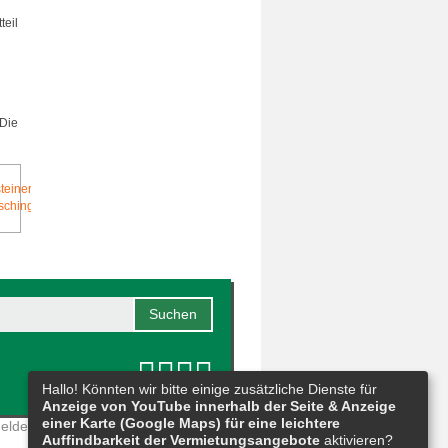
teil
 Die
Hallo! Könnten wir bitte einige zusätzliche Dienste für
Anzeige von YouTube innerhalb der Seite & Anzeige
einer Karte (Google Maps) für eine leichtere
eldestelle
|
Barrierefreiheit
|
Sitemap
Auffindbarkeit der Vermietungsangebote
aktivieren?