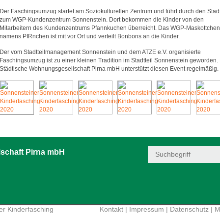
Der Faschingsumzug startet am Soziokulturellen Zentrum und führt durch den Stadt
zum WGP-Kundenzentrum Sonnenstein. Dort bekommen die Kinder von den
Mitarbeitern des Kundenzentrums Pfannkuchen überreicht. Das WGP-Maskottchen
namens PIRnchen ist mit vor Ort und verteilt Bonbons an die Kinder.
Der vom Stadtteilmanagement Sonnenstein und dem ATZE e.V. organisierte
Faschingsumzug ist zu einer kleinen Tradition im Stadtteil Sonnenstein geworden.
Städtische Wohnungsgesellschaft Pirna mbH unterstützt diesen Event regelmäßig.
schaft Pirna mbH
r Kinderfasching
Kontakt
|
Impressum
|
Datenschutz
|
M