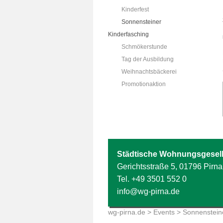
Kinderfest
Sonnensteiner
Kinderfasching
Schmökerstunde
Tag der Ausbildung
Weihnachtsbäckerei
Promotionaktion
Städtische Wohnungsgesell
Gerichtsstraße 5, 01796 Pirna
Tel.
+49 3501 552 0
info@wg-pirna.de
wg-pirna.de
>
Events
> Sonnensteine