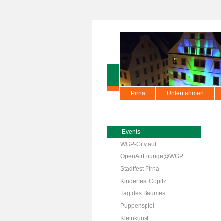
Pirna
Unternehmen
Events
WGP-Citylauf
OpenAirLounge@WGP
Stadtfest Pirna
Kinderfest Copitz
Tag des Baumes
Puppenspiel
Kleinkunst