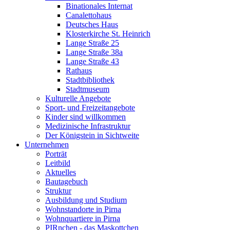
Binationales Internat
Canalettohaus
Deutsches Haus
Klosterkirche St. Heinrich
Lange Straße 25
Lange Straße 38a
Lange Straße 43
Rathaus
Stadtbibliothek
Stadtmuseum
Kulturelle Angebote
Sport- und Freizeitangebote
Kinder sind willkommen
Medizinische Infrastruktur
Der Königstein in Sichtweite
Unternehmen
Porträt
Leitbild
Aktuelles
Bautagebuch
Struktur
Ausbildung und Studium
Wohnstandorte in Pirna
Wohnquartiere in Pirna
PIRnchen - das Maskottchen