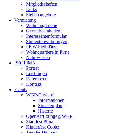
Mitgliedschaften
Links
Stellenangebote
Vermietung
Wohnungssuche
Gewerbeeinheiten
Interessentenformular
Studentenwohnungen
PKW-Stellplätze
Wohnquartiere in Pirna
Naturwiesen
PROFIMA
Porträt
Leistungen
Referenzen
Kontakt
Events
WGP-Citylauf
Informationen
Streckenplan
Historie
OpenAirLounge@WGP
Stadtfest Pirna
Kinderfest Copitz
Tag des Baumes