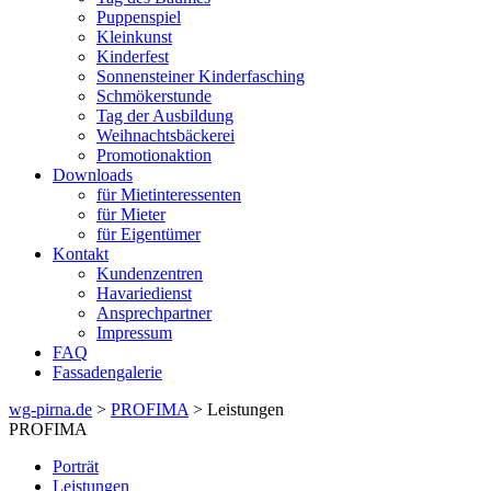
Puppenspiel
Kleinkunst
Kinderfest
Sonnensteiner Kinderfasching
Schmökerstunde
Tag der Ausbildung
Weihnachtsbäckerei
Promotionaktion
Downloads
für Mietinteressenten
für Mieter
für Eigentümer
Kontakt
Kundenzentren
Havariedienst
Ansprechpartner
Impressum
FAQ
Fassadengalerie
wg-pirna.de
>
PROFIMA
> Leistungen
PROFIMA
Porträt
Leistungen