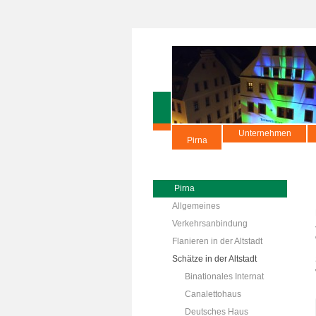
Unternehmen
Pirna
Pirna
Allgemeines
Verkehrsanbindung
Flanieren in der Altstadt
Schätze in der Altstadt
Binationales Internat
Canalettohaus
Deutsches Haus