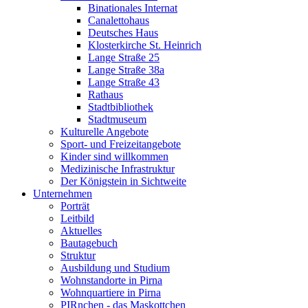
Binationales Internat
Canalettohaus
Deutsches Haus
Klosterkirche St. Heinrich
Lange Straße 25
Lange Straße 38a
Lange Straße 43
Rathaus
Stadtbibliothek
Stadtmuseum
Kulturelle Angebote
Sport- und Freizeitangebote
Kinder sind willkommen
Medizinische Infrastruktur
Der Königstein in Sichtweite
Unternehmen
Porträt
Leitbild
Aktuelles
Bautagebuch
Struktur
Ausbildung und Studium
Wohnstandorte in Pirna
Wohnquartiere in Pirna
PIRnchen - das Maskottchen