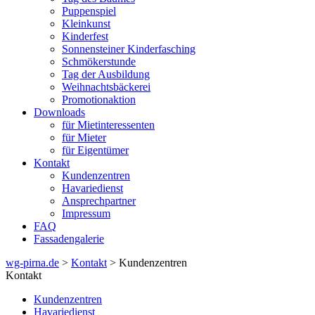
Puppenspiel
Kleinkunst
Kinderfest
Sonnensteiner Kinderfasching
Schmökerstunde
Tag der Ausbildung
Weihnachtsbäckerei
Promotionaktion
Downloads
für Mietinteressenten
für Mieter
für Eigentümer
Kontakt
Kundenzentren
Havariedienst
Ansprechpartner
Impressum
FAQ
Fassadengalerie
wg-pirna.de
>
Kontakt
> Kundenzentren
Kontakt
Kundenzentren
Havariedienst