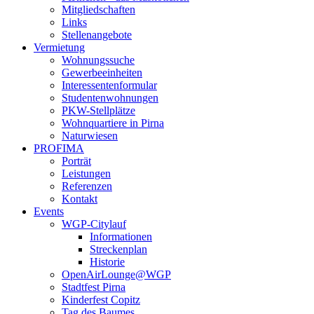
Mitgliedschaften
Links
Stellenangebote
Vermietung
Wohnungssuche
Gewerbeeinheiten
Interessentenformular
Studentenwohnungen
PKW-Stellplätze
Wohnquartiere in Pirna
Naturwiesen
PROFIMA
Porträt
Leistungen
Referenzen
Kontakt
Events
WGP-Citylauf
Informationen
Streckenplan
Historie
OpenAirLounge@WGP
Stadtfest Pirna
Kinderfest Copitz
Tag des Baumes