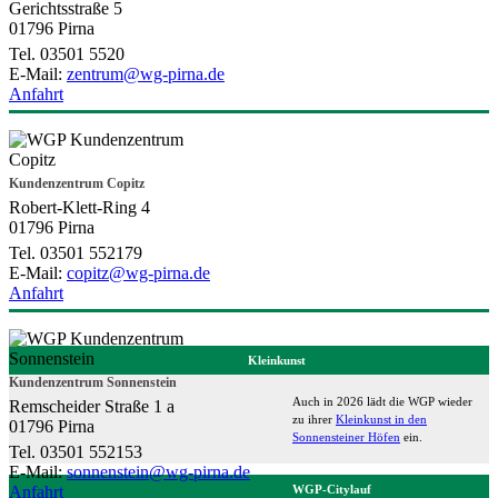
Gerichtsstraße 5
01796 Pirna
Tel. 03501 5520
E-Mail:
zentrum@wg-pirna.de
Anfahrt
Kundenzentrum Copitz
Robert-Klett-Ring 4
01796 Pirna
Tel. 03501 552179
E-Mail:
copitz@wg-pirna.de
Anfahrt
Kleinkunst
Kundenzentrum Sonnenstein
Auch in 2026 lädt die WGP wieder
Remscheider Straße 1 a
zu ihrer
Kleinkunst in den
01796 Pirna
Sonnensteiner Höfen
ein.
Tel. 03501 552153
E-Mail:
sonnenstein@wg-pirna.de
Anfahrt
WGP-Citylauf