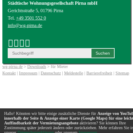
Städtische Wohnungsgesellschaft Pirna mbH
Gerichtsstraße 5, 01796 Pirna
Tel.
+49 3501 552 0
info@wg-pirna.de
wg-pirna.de
>
Downloads
> für Mieter
Kontakt
|
Impressum
|
Datenschutz
|
Meldestelle
|
Barrierefreiheit
|
Sitemap
Hallo! Könnten wir bitte einige zusätzliche Dienste für
Anzeige von YouTu
innerhalb der Seite & Anzeige einer Karte (Google Maps) für eine leich
Auffindbarkeit der Vermietungsangebote
aktivieren? Sie können Ihre
Zustimmung später jederzeit ändern oder zurückziehen. Mehr erfahren Sie i
unserer
Datenschutzerklärung
oder unserem
Impressum
.