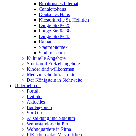
Binationales Internat
Canalettohaus
Deutsches Haus
Klosterkirche St. Heinrich
Lange Straße 25
Lange Straße 38a
Lange Straße 43
Rathaus
Stadtbibliothek
Stadtmuseum
Kulturelle Angebote
Sport- und Freizeitangebote
Kinder sind willkommen
Medizinische Infrastruktur
Der Königstein in Sichtweite
Unternehmen
Porträt
Leitbild
Aktuelles
Bautagebuch
Struktur
Ausbildung und Studium
Wohnstandorte in Pirna
Wohnquartiere in Pirna
PIRnchen - das Maskottchen