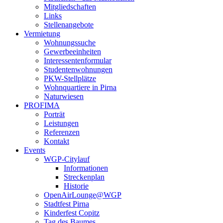
Mitgliedschaften
Links
Stellenangebote
Vermietung
Wohnungssuche
Gewerbeeinheiten
Interessentenformular
Studentenwohnungen
PKW-Stellplätze
Wohnquartiere in Pirna
Naturwiesen
PROFIMA
Porträt
Leistungen
Referenzen
Kontakt
Events
WGP-Citylauf
Informationen
Streckenplan
Historie
OpenAirLounge@WGP
Stadtfest Pirna
Kinderfest Copitz
Tag des Baumes