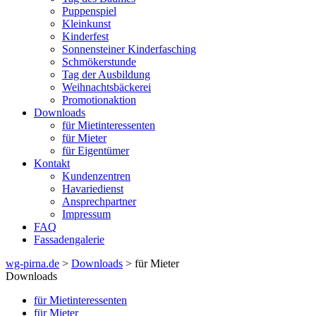
Puppenspiel
Kleinkunst
Kinderfest
Sonnensteiner Kinderfasching
Schmökerstunde
Tag der Ausbildung
Weihnachtsbäckerei
Promotionaktion
Downloads
für Mietinteressenten
für Mieter
für Eigentümer
Kontakt
Kundenzentren
Havariedienst
Ansprechpartner
Impressum
FAQ
Fassadengalerie
wg-pirna.de
>
Downloads
> für Mieter
Downloads
für Mietinteressenten
für Mieter