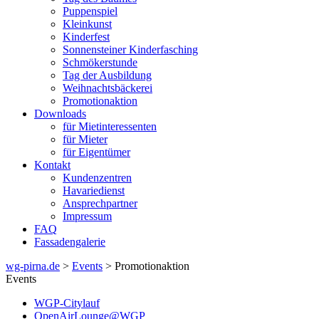
Puppenspiel
Kleinkunst
Kinderfest
Sonnensteiner Kinderfasching
Schmökerstunde
Tag der Ausbildung
Weihnachtsbäckerei
Promotionaktion
Downloads
für Mietinteressenten
für Mieter
für Eigentümer
Kontakt
Kundenzentren
Havariedienst
Ansprechpartner
Impressum
FAQ
Fassadengalerie
wg-pirna.de
>
Events
> Promotionaktion
Events
WGP-Citylauf
OpenAirLounge@WGP