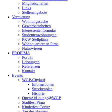
Mitgliedschaften
Links
Stellenangebote
Vermietung
Wohnungssuche
Gewerbeeinheiten
Interessentenformular
Studentenwohnungen
PKW-Stellplätze
Wohnquartiere in Pirna
Naturwiesen
PROFIMA
Porträt
Leistungen
Referenzen
Kontakt
Events
WGP-Citylauf
Informationen
Streckenplan
Historie
OpenAirLounge@WGP
Stadtfest Pirna
Kinderfest Copitz
Tag des Baumes