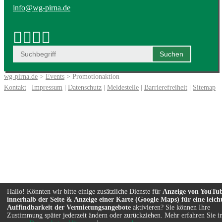
info@wg-pirna.de
wg-pirna.de
>
Events
> Promotionaktion
Kontakt
|
Impressum
|
Datenschutz
|
Meldestelle
|
Barrierefreiheit
|
Sitemap
Hallo! Könnten wir bitte einige zusätzliche Dienste für
Anzeige von YouTu
innerhalb der Seite & Anzeige einer Karte (Google Maps) für eine leich
Auffindbarkeit der Vermietungsangebote
aktivieren? Sie können Ihre
Zustimmung später jederzeit ändern oder zurückziehen. Mehr erfahren Sie i