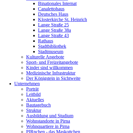
Binationales Internat
Canalettohaus
Deutsches Haus
Klosterkirche St. Heinrich
Lange Straße 25
Lange Straße 38a
Lange Straße 43
Rathaus
Stadtbibliothek
Stadtmuseum
Kulturelle Angebote
Sport- und Freizeitangebote
Kinder sind willkommen
Medizinische Infrastruktur
Der Königstein in Sichtweite
Unternehmen
Porträt
Leitbild
Aktuelles
Bautagebuch
Struktur
Ausbildung und Studium
Wohnstandorte in Pirna
Wohnquartiere in Pirna
PIRnchen - das Maskottchen