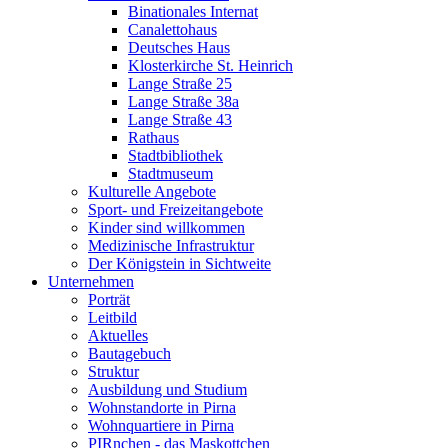
Binationales Internat
Canalettohaus
Deutsches Haus
Klosterkirche St. Heinrich
Lange Straße 25
Lange Straße 38a
Lange Straße 43
Rathaus
Stadtbibliothek
Stadtmuseum
Kulturelle Angebote
Sport- und Freizeitangebote
Kinder sind willkommen
Medizinische Infrastruktur
Der Königstein in Sichtweite
Unternehmen
Porträt
Leitbild
Aktuelles
Bautagebuch
Struktur
Ausbildung und Studium
Wohnstandorte in Pirna
Wohnquartiere in Pirna
PIRnchen - das Maskottchen