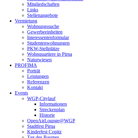
Mitgliedschaften
Links
Stellenangebote
Vermietung
Wohnungssuche
Gewerbeeinheiten
Interessentenformular
Studentenwohnungen
PKW-Stellplätze
Wohnquartiere in Pirna
Naturwiesen
PROFIMA
Porträt
Leistungen
Referenzen
Kontakt
Events
WGP-Citylauf
Informationen
Streckenplan
Historie
OpenAirLounge@WGP
Stadtfest Pirna
Kinderfest Copitz
Tag des Baumes