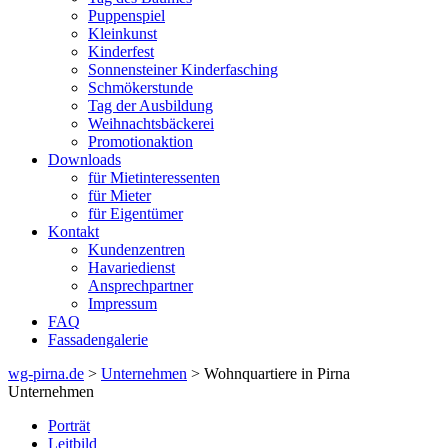
Puppenspiel
Kleinkunst
Kinderfest
Sonnensteiner Kinderfasching
Schmökerstunde
Tag der Ausbildung
Weihnachtsbäckerei
Promotionaktion
Downloads
für Mietinteressenten
für Mieter
für Eigentümer
Kontakt
Kundenzentren
Havariedienst
Ansprechpartner
Impressum
FAQ
Fassadengalerie
wg-pirna.de
>
Unternehmen
> Wohnquartiere in Pirna
Unternehmen
Porträt
Leitbild