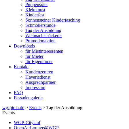
Puppenspiel
Kleinkunst
Kinderfest
Sonnensteiner Kinderfasching
Schmökerstunde
Tag der Ausbildung
Weihnachtsbäckerei
Promotionaktion
Downloads
für Mietinteressenten
für Mieter
für Eigentümer
Kontakt
Kundenzentren
Havariedienst
Ansprechpartner
Impressum
FAQ
Fassadengalerie
wg-pirna.de
>
Events
> Tag der Ausbildung
Events
WGP-Citylauf
OpenAirLounge@WGP