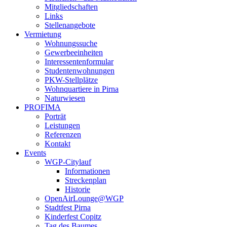
Mitgliedschaften
Links
Stellenangebote
Vermietung
Wohnungssuche
Gewerbeeinheiten
Interessentenformular
Studentenwohnungen
PKW-Stellplätze
Wohnquartiere in Pirna
Naturwiesen
PROFIMA
Porträt
Leistungen
Referenzen
Kontakt
Events
WGP-Citylauf
Informationen
Streckenplan
Historie
OpenAirLounge@WGP
Stadtfest Pirna
Kinderfest Copitz
Tag des Baumes