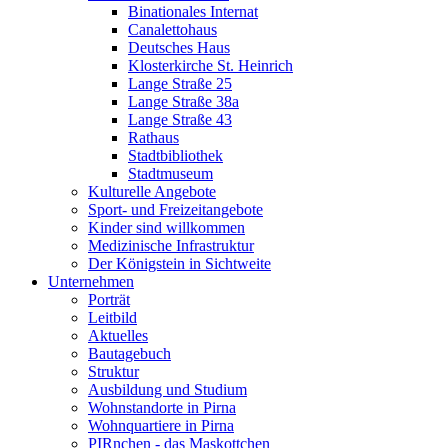
Binationales Internat
Canalettohaus
Deutsches Haus
Klosterkirche St. Heinrich
Lange Straße 25
Lange Straße 38a
Lange Straße 43
Rathaus
Stadtbibliothek
Stadtmuseum
Kulturelle Angebote
Sport- und Freizeitangebote
Kinder sind willkommen
Medizinische Infrastruktur
Der Königstein in Sichtweite
Unternehmen
Porträt
Leitbild
Aktuelles
Bautagebuch
Struktur
Ausbildung und Studium
Wohnstandorte in Pirna
Wohnquartiere in Pirna
PIRnchen - das Maskottchen