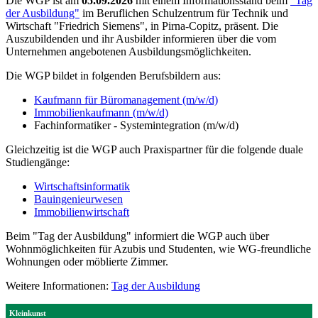
Die WGP ist am
05.09.2026
mit einem Informationsstand beim
"Tag
der Ausbildung"
im Beruflichen Schulzentrum für Technik und
Wirtschaft "Friedrich Siemens", in Pirna-Copitz, präsent. Die
Auszubildenden und ihr Ausbilder informieren über die vom
Unternehmen angebotenen Ausbildungsmöglichkeiten.
Die WGP bildet in folgenden Berufsbildern aus:
Kaufmann für Büromanagement (m/w/d)
Immobilienkaufmann (m/w/d)
Fachinformatiker - Systemintegration (m/w/d)
Gleichzeitig ist die WGP auch Praxispartner für die folgende duale
Studiengänge:
Wirtschaftsinformatik
Bauingenieurwesen
Immobilienwirtschaft
Beim "Tag der Ausbildung" informiert die WGP auch über
Wohnmöglichkeiten für Azubis und Studenten, wie WG-freundliche
Wohnungen oder möblierte Zimmer.
Weitere Informationen:
Tag der Ausbildung
Kleinkunst