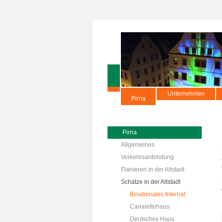
Unternehmen
Pirna
Pirna
Allgemeines
Verkehrsanbindung
Flanieren in der Altstadt
Schätze in der Altstadt
Binationales Internat
Canalettohaus
Deutsches Haus