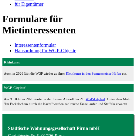
für Eigentümer
Formulare für
Mietinteressenten
Interessentenformular
Hausordnung für WGP-Objekte
Kleinkunst
Auch in 2026 lädt die WGP wieder zu ihrer
Kleinkunst in den Sonnensteiner Höfen
ein.
WGP-Citylauf
Am 9. Oktober 2026 startet in der Pirnaer Altstadt der 21.
WGP-Citylauf
. Unter dem Motto
"Im Fackelschein durch die Nacht" werden zahlreiche Einzelläufer und Staffeln erwartet.
Städtische Wohnungsgesellschaft Pirna mbH
Gerichtsstraße 5, 01796 Pirna