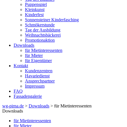
Puppenspiel
Kleinkunst
Kinderfest
Sonnensteiner Kinderfasching
Schmökerstunde
Tag der Ausbildung
Weihnachtsbäckerei
Promotionaktion
Downloads
für Mietinteressenten
für Mieter
für Eigentümer
Kontakt
Kundenzentren
Havariedienst
Ansprechpartner
Impressum
FAQ
Fassadengalerie
wg-pirna.de
>
Downloads
> für Mietinteressenten
Downloads
für Mietinteressenten
für Mieter