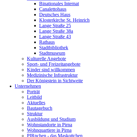
Binationales Internat
Canalettohaus
Deutsches Haus
Klosterkirche St. Heinrich
Lange Straße 25
Lange Straße 38a
Lange Straße 43
Rathaus
Stadtbibliothek
Stadtmuseum
Kulturelle Angebote
Sport- und Freizeitangebote
Kinder sind willkommen
Medizinische Infrastruktur
Der Königstein in Sichtweite
Unternehmen
Porträt
Leitbild
Aktuelles
Bautagebuch
Struktur
Ausbildung und Studium
Wohnstandorte in Pirna
Wohnquartiere in Pirna
PIRnchen - das Maskottchen