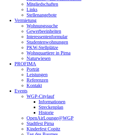
Mitgliedschaften
Links
Stellenangebote
Vermietung
Wohnungssuche
Gewerbeeinheiten
Interessentenformular
Studentenwohnungen
PKW-Stellplätze
Wohnquartiere in Pirna
Naturwiesen
PROFIMA
Porträt
Leistungen
Referenzen
Kontakt
Events
WGP-Citylauf
Informationen
Streckenplan
Historie
OpenAirLounge@WGP
Stadtfest Pirna
Kinderfest Copitz
Tag des Baumes