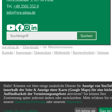
Tel.
+49 3501 552 0
info@wg-pirna.de
wg-pirna.de
>
Downloads
> für Mietinteressenten
Kontakt
|
Impressum
|
Datenschutz
|
Meldestelle
|
Barrierefreiheit
|
Sitemap
Hallo! Könnten wir bitte einige zusätzliche Dienste für
Anzeige von YouTu
innerhalb der Seite & Anzeige einer Karte (Google Maps) für eine leich
Auffindbarkeit der Vermietungsangebote
aktivieren? Sie können Ihre
Zustimmung später jederzeit ändern oder zurückziehen. Mehr erfahren Sie i
unserer
Datenschutzerklärung
oder unserem
Impressum
.
Ich lehne ab
Das ist
Lassen Sie mich wählen
...