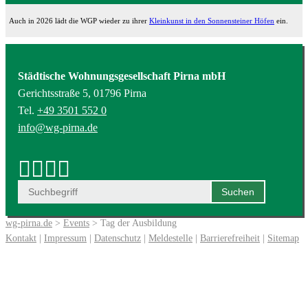
Auch in 2026 lädt die WGP wieder zu ihrer
Kleinkunst in den Sonnensteiner Höfen
ein.
Städtische Wohnungsgesellschaft Pirna mbH
Gerichtsstraße 5, 01796 Pirna
Tel.
+49 3501 552 0
info@wg-pirna.de
wg-pirna.de
>
Events
> Tag der Ausbildung
Kontakt
|
Impressum
|
Datenschutz
|
Meldestelle
|
Barrierefreiheit
|
Sitemap