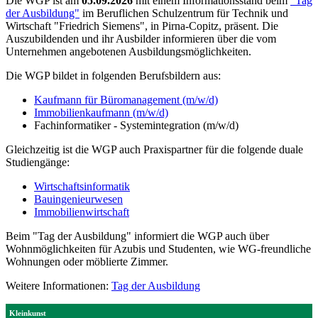
Die WGP ist am
05.09.2026
mit einem Informationsstand beim
"Tag
der Ausbildung"
im Beruflichen Schulzentrum für Technik und
Wirtschaft "Friedrich Siemens", in Pirna-Copitz, präsent. Die
Auszubildenden und ihr Ausbilder informieren über die vom
Unternehmen angebotenen Ausbildungsmöglichkeiten.
Die WGP bildet in folgenden Berufsbildern aus:
Kaufmann für Büromanagement (m/w/d)
Immobilienkaufmann (m/w/d)
Fachinformatiker - Systemintegration (m/w/d)
Gleichzeitig ist die WGP auch Praxispartner für die folgende duale
Studiengänge:
Wirtschaftsinformatik
Bauingenieurwesen
Immobilienwirtschaft
Beim "Tag der Ausbildung" informiert die WGP auch über
Wohnmöglichkeiten für Azubis und Studenten, wie WG-freundliche
Wohnungen oder möblierte Zimmer.
Weitere Informationen:
Tag der Ausbildung
Kleinkunst