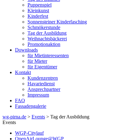
Puppenspiel
Kleinkunst
Kinderfest
Sonnensteiner Kinderfasching
Schmökerstunde
Tag der Ausbildung
Weihnachtsbäckerei
Promotionaktion
Downloads
für Mietinteressenten
für Mieter
für Eigentümer
Kontakt
Kundenzentren
Havariedienst
Ansprechpartner
Impressum
FAQ
Fassadengalerie
wg-pirna.de
>
Events
> Tag der Ausbildung
Events
WGP-Citylauf
OpenAirLounge@WGP