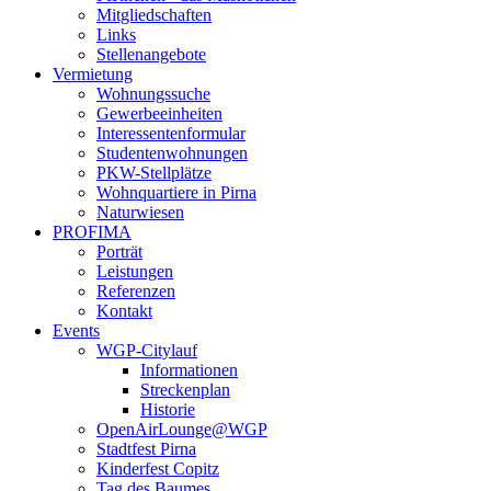
Mitgliedschaften
Links
Stellenangebote
Vermietung
Wohnungssuche
Gewerbeeinheiten
Interessentenformular
Studentenwohnungen
PKW-Stellplätze
Wohnquartiere in Pirna
Naturwiesen
PROFIMA
Porträt
Leistungen
Referenzen
Kontakt
Events
WGP-Citylauf
Informationen
Streckenplan
Historie
OpenAirLounge@WGP
Stadtfest Pirna
Kinderfest Copitz
Tag des Baumes