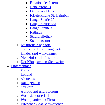
Binationales Internat
Canalettohaus
Deutsches Haus
Klosterkirche St. Heinrich
Lange Straße 25
Lange Straße 38a
Lange Straße 43
Rathaus
Stadtbibliothek
Stadtmuseum
Kulturelle Angebote
Sport- und Freizeitangebote
Kinder sind willkommen
Medizinische Infrastruktur
Der Königstein in Sichtweite
Unternehmen
Porträt
Leitbild
Aktuelles
Bautagebuch
Struktur
Ausbildung und Studium
Wohnstandorte in Pirna
Wohnquartiere in Pirna
PIRnchen - das Maskottchen