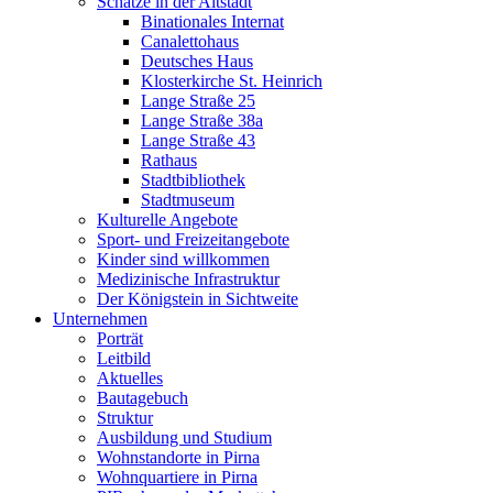
Schätze in der Altstadt
Binationales Internat
Canalettohaus
Deutsches Haus
Klosterkirche St. Heinrich
Lange Straße 25
Lange Straße 38a
Lange Straße 43
Rathaus
Stadtbibliothek
Stadtmuseum
Kulturelle Angebote
Sport- und Freizeitangebote
Kinder sind willkommen
Medizinische Infrastruktur
Der Königstein in Sichtweite
Unternehmen
Porträt
Leitbild
Aktuelles
Bautagebuch
Struktur
Ausbildung und Studium
Wohnstandorte in Pirna
Wohnquartiere in Pirna