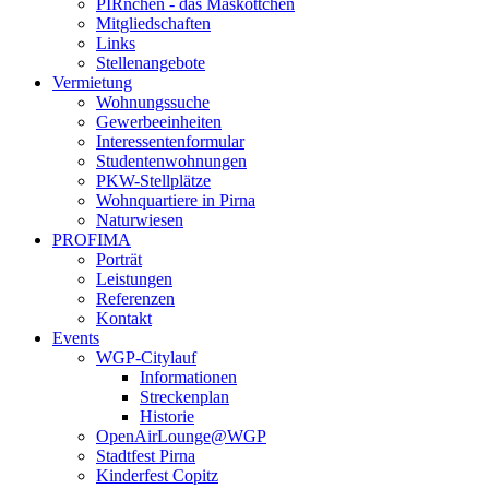
PIRnchen - das Maskottchen
Mitgliedschaften
Links
Stellenangebote
Vermietung
Wohnungssuche
Gewerbeeinheiten
Interessentenformular
Studentenwohnungen
PKW-Stellplätze
Wohnquartiere in Pirna
Naturwiesen
PROFIMA
Porträt
Leistungen
Referenzen
Kontakt
Events
WGP-Citylauf
Informationen
Streckenplan
Historie
OpenAirLounge@WGP
Stadtfest Pirna
Kinderfest Copitz