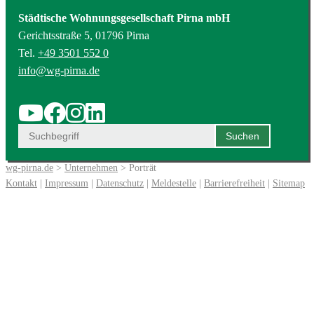
Städtische Wohnungsgesellschaft Pirna mbH
Gerichtsstraße 5, 01796 Pirna
Tel.
+49 3501 552 0
info@wg-pirna.de
wg-pirna.de
>
Unternehmen
> Porträt
Kontakt
|
Impressum
|
Datenschutz
|
Meldestelle
|
Barrierefreiheit
|
Sitemap