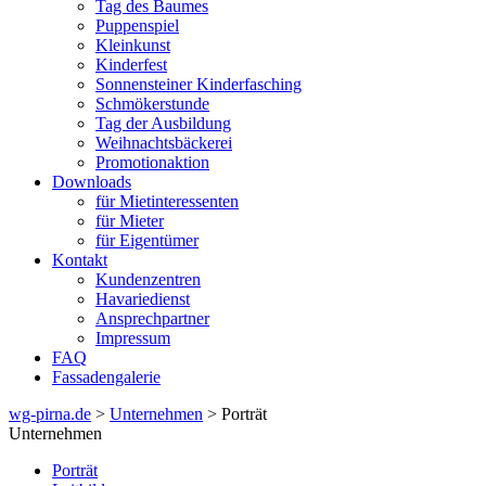
Tag des Baumes
Puppenspiel
Kleinkunst
Kinderfest
Sonnensteiner Kinderfasching
Schmökerstunde
Tag der Ausbildung
Weihnachtsbäckerei
Promotionaktion
Downloads
für Mietinteressenten
für Mieter
für Eigentümer
Kontakt
Kundenzentren
Havariedienst
Ansprechpartner
Impressum
FAQ
Fassadengalerie
wg-pirna.de
>
Unternehmen
> Porträt
Unternehmen
Porträt