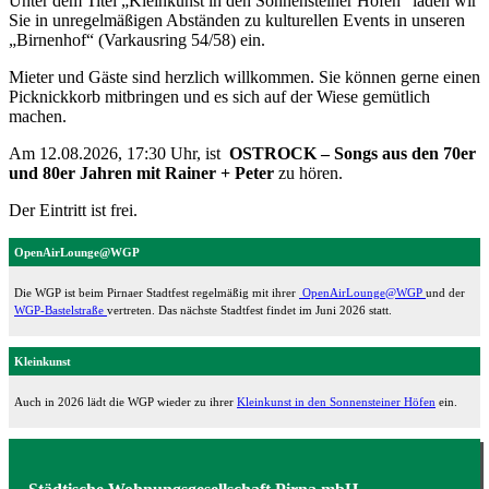
Unter dem Titel „Kleinkunst in den Sonnensteiner Höfen“ laden wir
Sie in unregelmäßigen Abständen zu kulturellen Events in unseren
„Birnenhof“ (Varkausring 54/58) ein.
Mieter und Gäste sind herzlich willkommen. Sie können gerne einen
Picknickkorb mitbringen und es sich auf der Wiese gemütlich
machen.
Am 12.08.2026, 17:30 Uhr, ist
OSTROCK – Songs aus den 70er
und 80er Jahren mit Rainer + Peter
zu hören.
Der Eintritt ist frei.
OpenAirLounge@WGP
Die WGP ist beim Pirnaer Stadtfest regelmäßig mit ihrer
OpenAirLounge@WGP
und der
WGP-Bastelstraße
vertreten. Das nächste Stadtfest findet im Juni 2026 statt.
Kleinkunst
Auch in 2026 lädt die WGP wieder zu ihrer
Kleinkunst in den Sonnensteiner Höfen
ein.