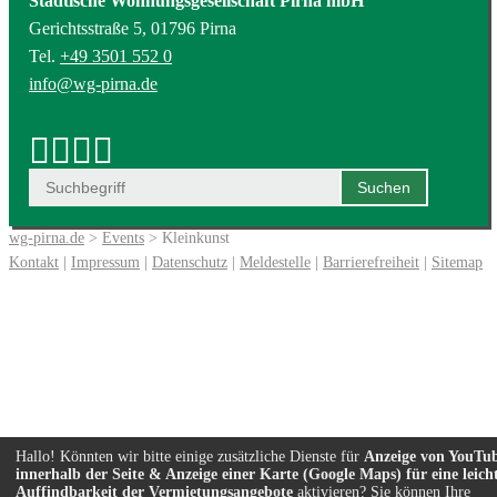
Städtische Wohnungsgesellschaft Pirna mbH
Gerichtsstraße 5, 01796 Pirna
Tel.
+49 3501 552 0
info@wg-pirna.de
wg-pirna.de
>
Events
> Kleinkunst
Kontakt
|
Impressum
|
Datenschutz
|
Meldestelle
|
Barrierefreiheit
|
Sitemap
Hallo! Könnten wir bitte einige zusätzliche Dienste für
Anzeige von YouTu
innerhalb der Seite & Anzeige einer Karte (Google Maps) für eine leich
Auffindbarkeit der Vermietungsangebote
aktivieren? Sie können Ihre