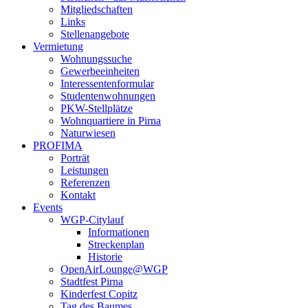
Mitgliedschaften
Links
Stellenangebote
Vermietung
Wohnungssuche
Gewerbeeinheiten
Interessentenformular
Studentenwohnungen
PKW-Stellplätze
Wohnquartiere in Pirna
Naturwiesen
PROFIMA
Porträt
Leistungen
Referenzen
Kontakt
Events
WGP-Citylauf
Informationen
Streckenplan
Historie
OpenAirLounge@WGP
Stadtfest Pirna
Kinderfest Copitz
Tag des Baumes