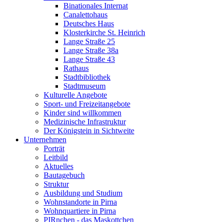
Binationales Internat
Canalettohaus
Deutsches Haus
Klosterkirche St. Heinrich
Lange Straße 25
Lange Straße 38a
Lange Straße 43
Rathaus
Stadtbibliothek
Stadtmuseum
Kulturelle Angebote
Sport- und Freizeitangebote
Kinder sind willkommen
Medizinische Infrastruktur
Der Königstein in Sichtweite
Unternehmen
Porträt
Leitbild
Aktuelles
Bautagebuch
Struktur
Ausbildung und Studium
Wohnstandorte in Pirna
Wohnquartiere in Pirna
PIRnchen - das Maskottchen