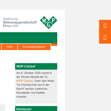
FAQ
Fassadengalerie
WGP-Citylauf
Am 9. Oktober 2026 startet in
der Pirnaer Altstadt der 21.
WGP-Citylauf
. Unter dem Motto
"Im Fackelschein durch die
Nacht" werden zahlreiche
Einzelläufer und Staffeln
erwartet.
Kleinkunst