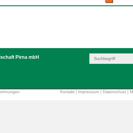
schaft Pirna mbH
wohnungen
Kontakt
|
Impressum
|
Datenschutz
|
M