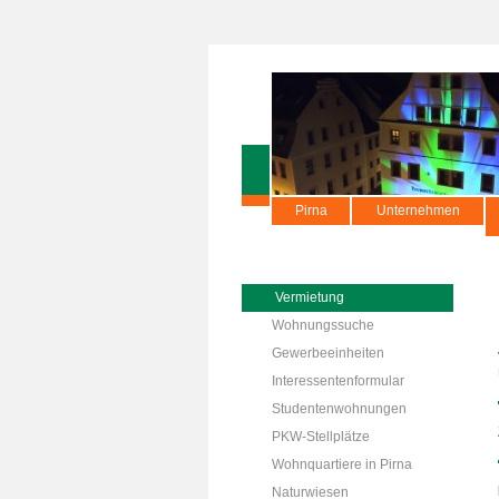
Pirna
Unternehmen
Vermietung
Wohnungssuche
Gewerbeeinheiten
Interessentenformular
Studentenwohnungen
PKW-Stellplätze
Wohnquartiere in Pirna
Naturwiesen