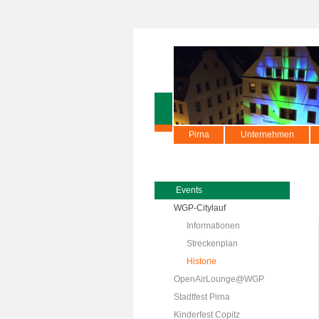
Pirna
Unternehmen
Events
WGP-Citylauf
Informationen
Streckenplan
Historie
OpenAirLounge@WGP
Stadtfest Pirna
Kinderfest Copitz