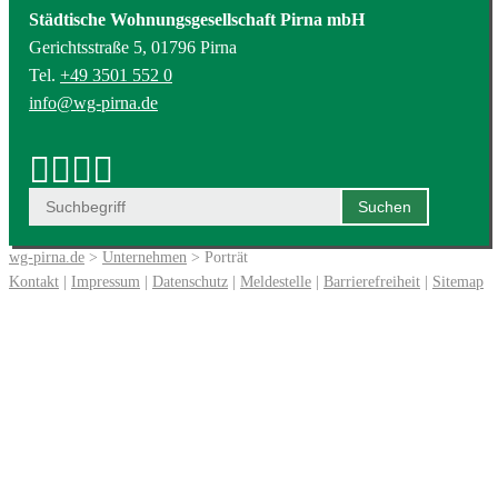
Städtische Wohnungsgesellschaft Pirna mbH
Gerichtsstraße 5, 01796 Pirna
Tel.
+49 3501 552 0
info@wg-pirna.de
wg-pirna.de
>
Unternehmen
> Porträt
Kontakt
|
Impressum
|
Datenschutz
|
Meldestelle
|
Barrierefreiheit
|
Sitemap