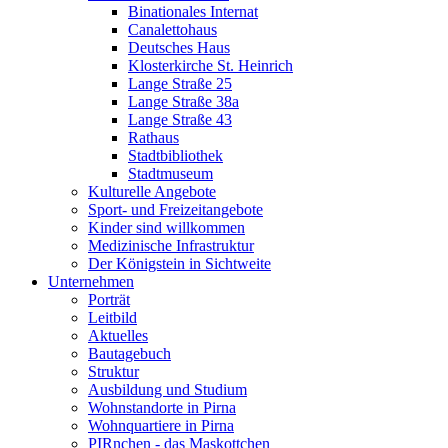
Binationales Internat
Canalettohaus
Deutsches Haus
Klosterkirche St. Heinrich
Lange Straße 25
Lange Straße 38a
Lange Straße 43
Rathaus
Stadtbibliothek
Stadtmuseum
Kulturelle Angebote
Sport- und Freizeitangebote
Kinder sind willkommen
Medizinische Infrastruktur
Der Königstein in Sichtweite
Unternehmen
Porträt
Leitbild
Aktuelles
Bautagebuch
Struktur
Ausbildung und Studium
Wohnstandorte in Pirna
Wohnquartiere in Pirna
PIRnchen - das Maskottchen