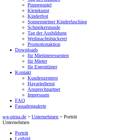
Puppenspiel
Kleinkunst
Kinderfest
Sonnensteiner Kinderfasching
Schmökerstunde
Tag der Ausbildung
Weihnachtsbäckerei
Promotionaktion
Downloads
für Mietinteressenten
für Mieter
für Eigentümer
Kontakt
Kundenzentren
Havariedienst
Ansprechpartner
Impressum
FAQ
Fassadengalerie
wg-pirna.de
>
Unternehmen
> Porträt
Unternehmen
Porträt
Leitbild