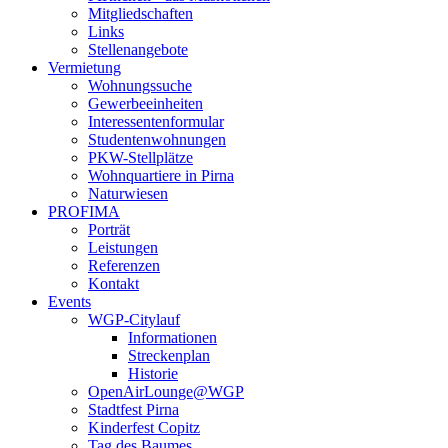
Mitgliedschaften
Links
Stellenangebote
Vermietung
Wohnungssuche
Gewerbeeinheiten
Interessentenformular
Studentenwohnungen
PKW-Stellplätze
Wohnquartiere in Pirna
Naturwiesen
PROFIMA
Porträt
Leistungen
Referenzen
Kontakt
Events
WGP-Citylauf
Informationen
Streckenplan
Historie
OpenAirLounge@WGP
Stadtfest Pirna
Kinderfest Copitz
Tag des Baumes