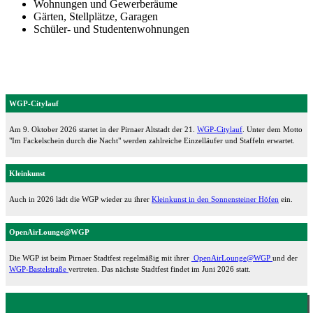
Wohnungen und Gewerberäume
Gärten, Stellplätze, Garagen
Schüler- und Studentenwohnungen
WGP-Citylauf
Am 9. Oktober 2026 startet in der Pirnaer Altstadt der 21.
WGP-Citylauf
. Unter dem Motto
"Im Fackelschein durch die Nacht" werden zahlreiche Einzelläufer und Staffeln erwartet.
Kleinkunst
Auch in 2026 lädt die WGP wieder zu ihrer
Kleinkunst in den Sonnensteiner Höfen
ein.
OpenAirLounge@WGP
Die WGP ist beim Pirnaer Stadtfest regelmäßig mit ihrer
OpenAirLounge@WGP
und der
WGP-Bastelstraße
vertreten. Das nächste Stadtfest findet im Juni 2026 statt.