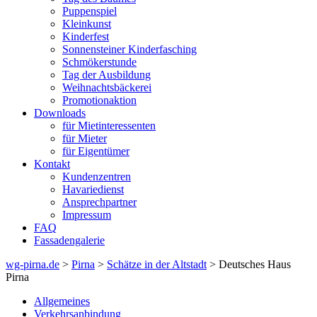
Puppenspiel
Kleinkunst
Kinderfest
Sonnensteiner Kinderfasching
Schmökerstunde
Tag der Ausbildung
Weihnachtsbäckerei
Promotionaktion
Downloads
für Mietinteressenten
für Mieter
für Eigentümer
Kontakt
Kundenzentren
Havariedienst
Ansprechpartner
Impressum
FAQ
Fassadengalerie
wg-pirna.de
>
Pirna
>
Schätze in der Altstadt
> Deutsches Haus
Pirna
Allgemeines
Verkehrsanbindung