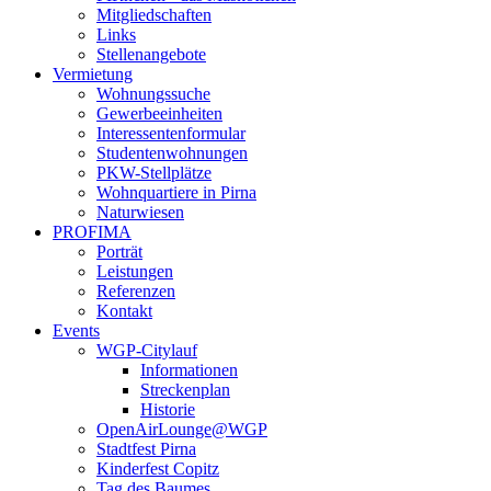
Mitgliedschaften
Links
Stellenangebote
Vermietung
Wohnungssuche
Gewerbeeinheiten
Interessentenformular
Studentenwohnungen
PKW-Stellplätze
Wohnquartiere in Pirna
Naturwiesen
PROFIMA
Porträt
Leistungen
Referenzen
Kontakt
Events
WGP-Citylauf
Informationen
Streckenplan
Historie
OpenAirLounge@WGP
Stadtfest Pirna
Kinderfest Copitz
Tag des Baumes