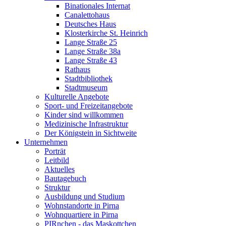
Binationales Internat
Canalettohaus
Deutsches Haus
Klosterkirche St. Heinrich
Lange Straße 25
Lange Straße 38a
Lange Straße 43
Rathaus
Stadtbibliothek
Stadtmuseum
Kulturelle Angebote
Sport- und Freizeitangebote
Kinder sind willkommen
Medizinische Infrastruktur
Der Königstein in Sichtweite
Unternehmen
Porträt
Leitbild
Aktuelles
Bautagebuch
Struktur
Ausbildung und Studium
Wohnstandorte in Pirna
Wohnquartiere in Pirna
PIRnchen - das Maskottchen