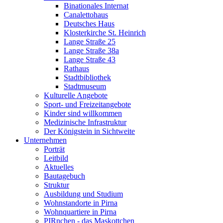
Binationales Internat
Canalettohaus
Deutsches Haus
Klosterkirche St. Heinrich
Lange Straße 25
Lange Straße 38a
Lange Straße 43
Rathaus
Stadtbibliothek
Stadtmuseum
Kulturelle Angebote
Sport- und Freizeitangebote
Kinder sind willkommen
Medizinische Infrastruktur
Der Königstein in Sichtweite
Unternehmen
Porträt
Leitbild
Aktuelles
Bautagebuch
Struktur
Ausbildung und Studium
Wohnstandorte in Pirna
Wohnquartiere in Pirna
PIRnchen - das Maskottchen