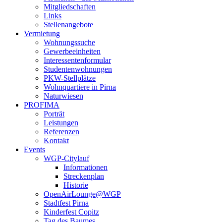
Mitgliedschaften
Links
Stellenangebote
Vermietung
Wohnungssuche
Gewerbeeinheiten
Interessentenformular
Studentenwohnungen
PKW-Stellplätze
Wohnquartiere in Pirna
Naturwiesen
PROFIMA
Porträt
Leistungen
Referenzen
Kontakt
Events
WGP-Citylauf
Informationen
Streckenplan
Historie
OpenAirLounge@WGP
Stadtfest Pirna
Kinderfest Copitz
Tag des Baumes