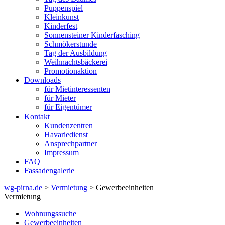
Puppenspiel
Kleinkunst
Kinderfest
Sonnensteiner Kinderfasching
Schmökerstunde
Tag der Ausbildung
Weihnachtsbäckerei
Promotionaktion
Downloads
für Mietinteressenten
für Mieter
für Eigentümer
Kontakt
Kundenzentren
Havariedienst
Ansprechpartner
Impressum
FAQ
Fassadengalerie
wg-pirna.de
>
Vermietung
> Gewerbeeinheiten
Vermietung
Wohnungssuche
Gewerbeeinheiten