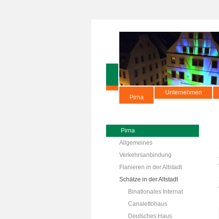
Unternehmen
Pirna
Pirna
Allgemeines
Verkehrsanbindung
Flanieren in der Altstadt
Schätze in der Altstadt
Binationales Internat
Canalettohaus
Deutsches Haus