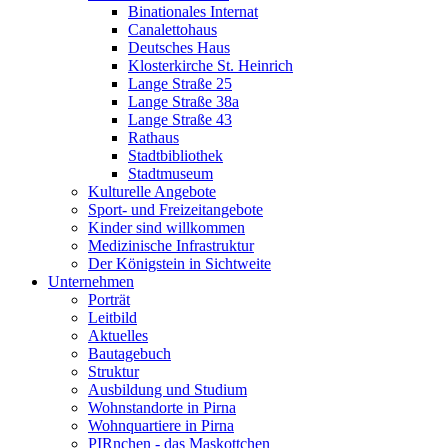
Binationales Internat
Canalettohaus
Deutsches Haus
Klosterkirche St. Heinrich
Lange Straße 25
Lange Straße 38a
Lange Straße 43
Rathaus
Stadtbibliothek
Stadtmuseum
Kulturelle Angebote
Sport- und Freizeitangebote
Kinder sind willkommen
Medizinische Infrastruktur
Der Königstein in Sichtweite
Unternehmen
Porträt
Leitbild
Aktuelles
Bautagebuch
Struktur
Ausbildung und Studium
Wohnstandorte in Pirna
Wohnquartiere in Pirna
PIRnchen - das Maskottchen