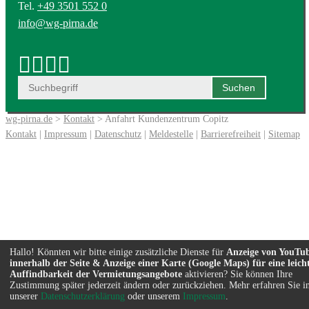
Tel.
+49 3501 552 0
info@wg-pirna.de
wg-pirna.de
>
Kontakt
> Anfahrt Kundenzentrum Copitz
Kontakt
|
Impressum
|
Datenschutz
|
Meldestelle
|
Barrierefreiheit
|
Sitemap
Hallo! Könnten wir bitte einige zusätzliche Dienste für
Anzeige von YouTu
innerhalb der Seite & Anzeige einer Karte (Google Maps) für eine leich
Auffindbarkeit der Vermietungsangebote
aktivieren? Sie können Ihre
Zustimmung später jederzeit ändern oder zurückziehen. Mehr erfahren Sie i
unserer
Datenschutzerklärung
oder unserem
Impressum
.