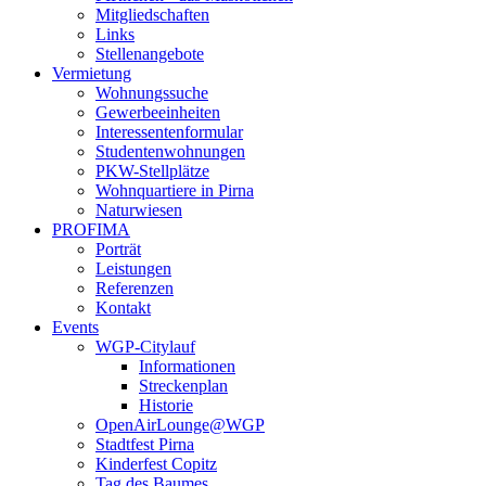
Mitgliedschaften
Links
Stellenangebote
Vermietung
Wohnungssuche
Gewerbeeinheiten
Interessentenformular
Studentenwohnungen
PKW-Stellplätze
Wohnquartiere in Pirna
Naturwiesen
PROFIMA
Porträt
Leistungen
Referenzen
Kontakt
Events
WGP-Citylauf
Informationen
Streckenplan
Historie
OpenAirLounge@WGP
Stadtfest Pirna
Kinderfest Copitz
Tag des Baumes