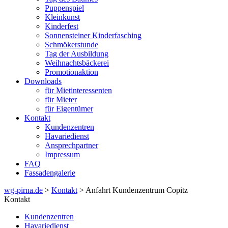
Puppenspiel
Kleinkunst
Kinderfest
Sonnensteiner Kinderfasching
Schmökerstunde
Tag der Ausbildung
Weihnachtsbäckerei
Promotionaktion
Downloads
für Mietinteressenten
für Mieter
für Eigentümer
Kontakt
Kundenzentren
Havariedienst
Ansprechpartner
Impressum
FAQ
Fassadengalerie
wg-pirna.de
>
Kontakt
> Anfahrt Kundenzentrum Copitz
Kontakt
Kundenzentren
Havariedienst