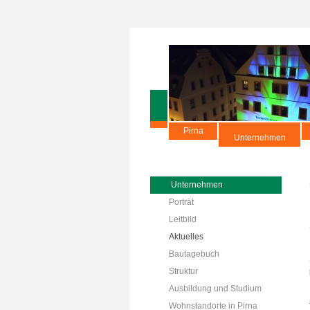
Pirna
Unternehmen
Unternehmen
Porträt
Leitbild
Aktuelles
Bautagebuch
Struktur
Ausbildung und Studium
Wohnstandorte in Pirna