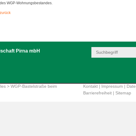
des WGP-Wohnungsbestandes.
zurück
schaft Pirna mbH
les
> WGP-Bastelstraße beim
Kontakt
|
Impressum
|
Date
Barrierefreiheit
|
Sitemap