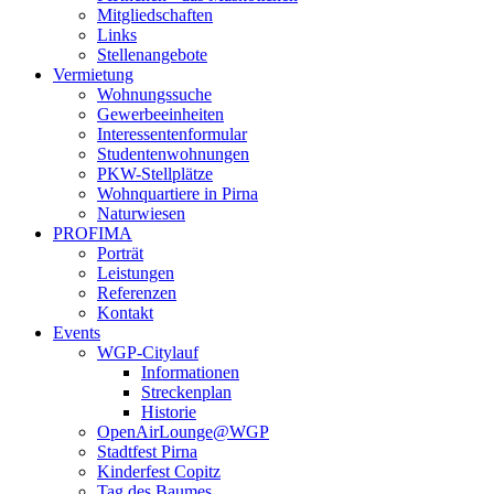
Mitgliedschaften
Links
Stellenangebote
Vermietung
Wohnungssuche
Gewerbeeinheiten
Interessentenformular
Studentenwohnungen
PKW-Stellplätze
Wohnquartiere in Pirna
Naturwiesen
PROFIMA
Porträt
Leistungen
Referenzen
Kontakt
Events
WGP-Citylauf
Informationen
Streckenplan
Historie
OpenAirLounge@WGP
Stadtfest Pirna
Kinderfest Copitz
Tag des Baumes