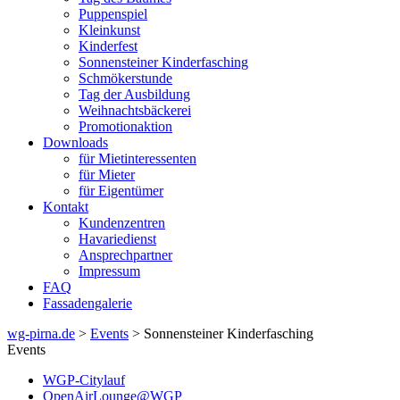
Puppenspiel
Kleinkunst
Kinderfest
Sonnensteiner Kinderfasching
Schmökerstunde
Tag der Ausbildung
Weihnachtsbäckerei
Promotionaktion
Downloads
für Mietinteressenten
für Mieter
für Eigentümer
Kontakt
Kundenzentren
Havariedienst
Ansprechpartner
Impressum
FAQ
Fassadengalerie
wg-pirna.de
>
Events
> Sonnensteiner Kinderfasching
Events
WGP-Citylauf
OpenAirLounge@WGP