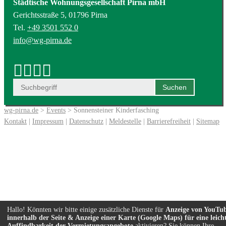
Städtische Wohnungsgesellschaft Pirna mbH
Gerichtsstraße 5, 01796 Pirna
Tel.
+49 3501 552 0
info@wg-pirna.de
wg-pirna.de
>
Events
> Sonnensteiner Kinderfasching
Kontakt
|
Impressum
|
Datenschutz
|
Meldestelle
|
Barrierefreiheit
|
Sitemap
Hallo! Könnten wir bitte einige zusätzliche Dienste für
Anzeige von YouTu
innerhalb der Seite & Anzeige einer Karte (Google Maps) für eine leich
Auffindbarkeit der Vermietungsangebote
aktivieren? Sie können Ihre