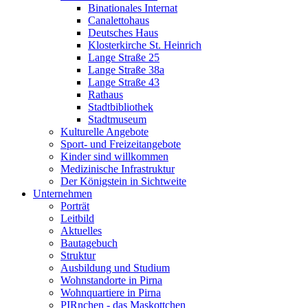
Binationales Internat
Canalettohaus
Deutsches Haus
Klosterkirche St. Heinrich
Lange Straße 25
Lange Straße 38a
Lange Straße 43
Rathaus
Stadtbibliothek
Stadtmuseum
Kulturelle Angebote
Sport- und Freizeitangebote
Kinder sind willkommen
Medizinische Infrastruktur
Der Königstein in Sichtweite
Unternehmen
Porträt
Leitbild
Aktuelles
Bautagebuch
Struktur
Ausbildung und Studium
Wohnstandorte in Pirna
Wohnquartiere in Pirna
PIRnchen - das Maskottchen